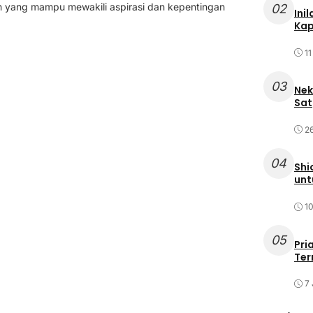
 yang mampu mewakili aspirasi dan kepentingan
02
Ini
Kap
11
03
Nek
Sat
2
04
Shi
unt
10
05
Pri
Ter
7 