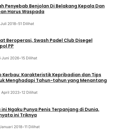
lah Penyebab Benjolan Di Belakang Kepala Dan
an Harus Waspada
 Juli 2018
•
51 Dilihat
at Beroperasi, Swash Padel Club Disegel
pol PP
6 Juni 2026
•
15 Dilihat
o Kerbau: Karakteristik Kepribadian dan Tips
uk Menghadapi Tahun-tahun yang Menantang
 April 2023
•
12 Dilihat
a ini Ngaku Punya Penis Terpanjang di Dunia,
nyata ini Triknya
Januari 2018
•
11 Dilihat