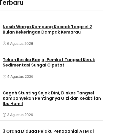
 Terbaru
Nasib Warga Kampung Koceak Tangsel 2
Bulan Kekeringan Dampak Kemarau
6 Agustus 2026
Tekan Resiko Banjir, Pemkot Tangsel Keruk
Sedimentasi Sungai Ciputat
4 Agustus 2026
Cegah Stunting Sejak Dini, Dinkes Tangsel
Kampanyekan Pentingnya Gizi dan Keaktifan
Ibu Hamil
3 Agustus 2026
3 Orang Diduga Pelaku Pengganjal ATM di