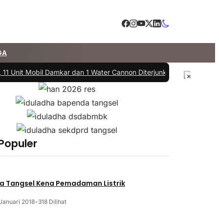
GA
11 Unit Mobil Damkar dan 1 Water Cannon Diterjunkan
|
#3 -
DPRD dan 
×
 Populer
a Tangsel Kena Pemadaman Listrik
Januari 2018
•
318 Dilihat