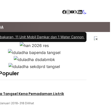
GA
akaran, 11 Unit Mobil Damkar dan 1 Water Cannon Diterjunkan
|
#3 -
D
×
 Populer
a Tangsel Kena Pemadaman Listrik
Januari 2018
•
318 Dilihat