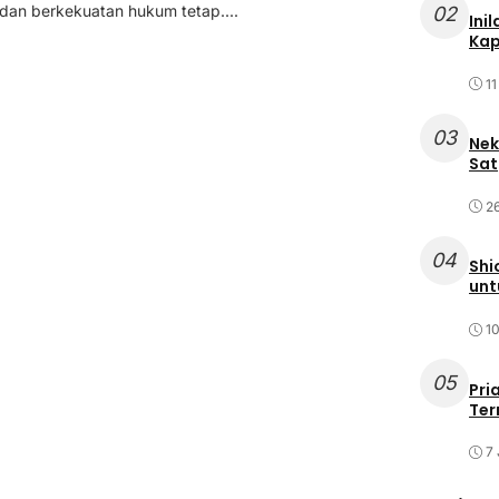
 dan berkekuatan hukum tetap....
02
Ini
Kap
11
03
Nek
Sat
2
04
Shi
unt
10
05
Pri
Ter
7 