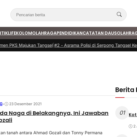
ITIK
LIFE
KOLOM
OLAHRAGA
PENDIDIKAN
CATATAN DAUS
OLAHRA
men PKS Majukan Tangsel
|
#2 -
Asrama Polisi di Serpong Tangsel Keb
Berita
NG
•
23 Desember 2021
da Naga di Belakangnya, Ini Jawaban
01
Kot
zali
2 
tan tanah antara Ahmad Gozali dan Tonny Permana