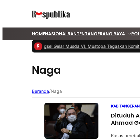
HOME
NASIONAL
BANTEN
TANGERANG RAYA
POL
#1 -
PKS Tangsel Gelar Musda VI, Mustopa Tegaskan Komit
Naga
Beranda
/
Naga
KAB TANGERA
Dituduh A
Ahmad Go
Kasus perebu