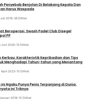
lah Penyebab Benjolan Di Belakang Kepala Dan
an Harus Waspada
 Juli 2018
•
38 Dilihat
at Beroperasi, Swash Padel Club Disegel
pol PP
6 Juni 2026
•
15 Dilihat
o Kerbau: Karakteristik Kepribadian dan Tips
uk Menghadapi Tahun-tahun yang Menantang
 April 2023
•
10 Dilihat
a ini Ngaku Punya Penis Terpanjang di Dunia,
nyata ini Triknya
Januari 2018
•
10 Dilihat