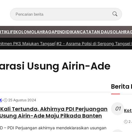
ITIK
LIFE
KOLOM
OLAHRAGA
PENDIDIKAN
CATATAN DAUS
OLAHRA
tmen PKS Majukan Tangsel
|
#2 -
Asrama Polisi di Serpong Tangsel K
arasi Usung Airin-Ade
Berita
K
•
25 Agustus 2024
Kali Tertunda, Akhirnya PDI Perjuangan
01
Kot
 Usung Airin-Ade Maju Pilkada Banten
2 
D – PDI Perjuangan akhirnya mendeklarasikan usungan