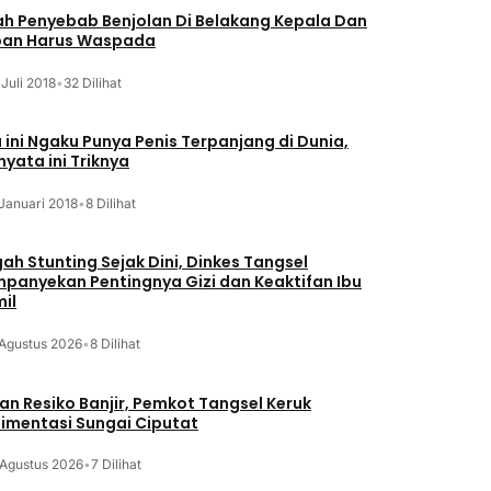
lah Penyebab Benjolan Di Belakang Kepala Dan
an Harus Waspada
 Juli 2018
•
32 Dilihat
a ini Ngaku Punya Penis Terpanjang di Dunia,
nyata ini Triknya
Januari 2018
•
8 Dilihat
ah Stunting Sejak Dini, Dinkes Tangsel
panyekan Pentingnya Gizi dan Keaktifan Ibu
il
 Agustus 2026
•
8 Dilihat
an Resiko Banjir, Pemkot Tangsel Keruk
imentasi Sungai Ciputat
 Agustus 2026
•
7 Dilihat