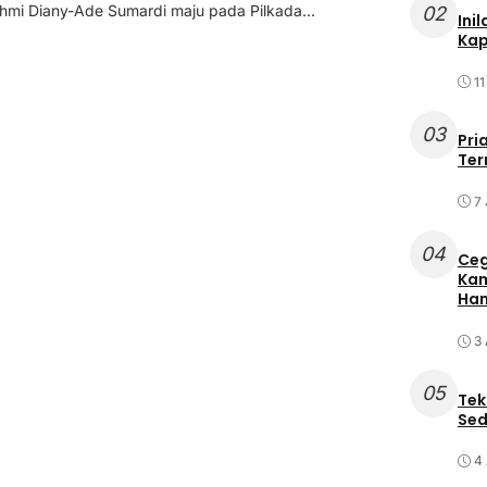
chmi Diany-Ade Sumardi maju pada Pilkada...
02
Ini
Kap
11
03
Pri
Ter
7 
04
Ceg
Kam
Ham
3
05
Tek
Sed
4