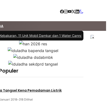
GA
ebakaran, 11 Unit Mobil Damkar dan 1 Water Cannon Diterjunkan
|
#3 
×
 Populer
a Tangsel Kena Pemadaman Listrik
Januari 2018
•
318 Dilihat