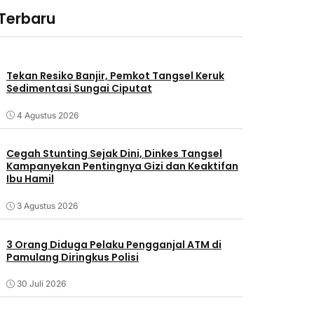
 Terbaru
Tekan Resiko Banjir, Pemkot Tangsel Keruk
Sedimentasi Sungai Ciputat
4 Agustus 2026
Cegah Stunting Sejak Dini, Dinkes Tangsel
Kampanyekan Pentingnya Gizi dan Keaktifan
Ibu Hamil
3 Agustus 2026
3 Orang Diduga Pelaku Pengganjal ATM di
Pamulang Diringkus Polisi
30 Juli 2026