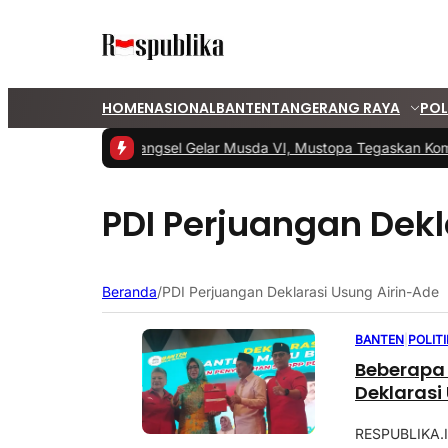
HOME
NASIONAL
BANTEN
TANGERANG RAYA
POL
#1 -
PKS Tangsel Gelar Musda VI, Mustopa Tegaskan Komi
PDI Perjuangan Dekl
Beranda
/
PDI Perjuangan Deklarasi Usung Airin-Ade
BANTEN
|
POLITI
Beberapa 
Deklarasi
RESPUBLIKA.I