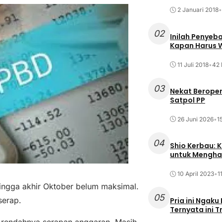
2 Januari 2018
•
02
Inilah Penyeb
Kapan Harus
11 Juli 2018
•
42 
03
Nekat Beroper
Satpol PP
26 Juni 2026
•
1
04
Shio Kerbau: K
untuk Mengha
10 April 2023
•
1
ngga akhir Oktober belum maksimal.
05
serap.
Pria ini Ngaku
Ternyata ini T
 rendahnya serapan anggaran. Masih