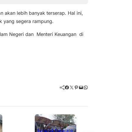
akan lebih banyak terserap. Hal ini,
isik yang segera rampung.
alam Negeri dan Menteri Keuangan di
Facebook
Twitter
Pinterest
Mail
WhatsApp
Berita
Kab Tangerang
Kab Tanger