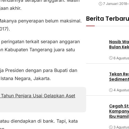
7 Januari 2018
•
aan akhir.
Berita Terbar
 Makanya penyerapan belum maksimal.
017).
eringatan terkait serapan anggaran
Nasib Wa
Bulan Ke
an Kabupaten Tangerang juara satu
6 Agustu
ja Presiden dengan para Bupati dan
Tekan Res
 Istana Negara, Jakarta.
Sediment
4 Agustu
 Tahun Penjara Usai Gelapkan Aset
Cegah Stu
Kampanye
Ibu Hamil
tau diendapkan di bank. Tapi, kata
3 Agustu
an.