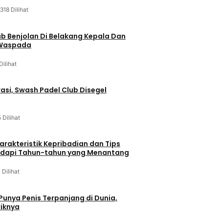
318 Dilihat
ab Benjolan Di Belakang Kepala Dan
 Waspada
Dilihat
asi, Swash Padel Club Disegel
5 Dilihat
arakteristik Kepribadian dan Tips
dapi Tahun-tahun yang Menantang
1 Dilihat
 Punya Penis Terpanjang di Dunia,
riknya