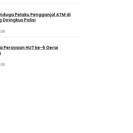
Diduga Pelaku Pengganjal ATM di
Diringkus Polisi
026
a Perayaan HUT ke-6 Gerai
g
026