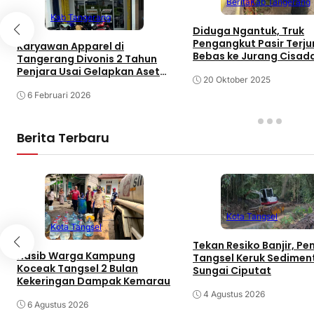
Berita
Kab Tangerang
Kab Tangerang
Diduga Ngantuk, Truk
Pengangkut Pasir Terju
Karyawan Apparel di
Bebas ke Jurang Cisad
Tangerang Divonis 2 Tahun
Tangerang
Penjara Usai Gelapkan Aset
20 Oktober 2025
Kantor
6 Februari 2026
Berita Terbaru
Kota Tangsel
Kota Tangsel
Tekan Resiko Banjir, P
Nasib Warga Kampung
Tangsel Keruk Sedimen
Koceak Tangsel 2 Bulan
Sungai Ciputat
Kekeringan Dampak Kemarau
4 Agustus 2026
6 Agustus 2026