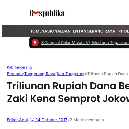
HOME
NASIONAL
BANTEN
TANGERANG RAYA
POL
#1 -
PKS Tangsel Gelar Musda VI, Mustopa Tegaskan Ko
Kab Tangerang
Beranda
/
Tangerang Raya
/
Kab Tangerang
/
Triliunan Rupiah Dan
Triliunan Rupiah Dana B
Zaki Kena Semprot Joko
Editor Adul
•
24 Oktober 2017
•
2 Menit membaca