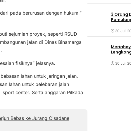
ik dari pada berurusan dengan hukum,”
3 Orang 
Pamulang 
30 Juli 2
puti sejumlah proyek, seperti RSUD
pembangunan jalan di Dinas Binamarga
Meriahny
.
Lengkon
saian fisiknya” jelasnya.
30 Juli 2
ebasan lahan untuk jaringan jalan.
an lahan untuk pelebaran jalan
sport center. Serta anggaran Pilkada
erjun Bebas ke Jurang Cisadane