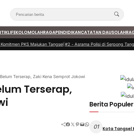
ITIK
LIFE
KOLOM
OLAHRAGA
PENDIDIKAN
CATATAN DAUS
OLAHRA
mitmen PKS Majukan Tangsel
|
#2 -
Asrama Polisi di Serpong Tangsel
a Belum Terserap, Zaki Kena Semprot Jokowi
elum Terserap,
wi
Berita Populer
Facebook
Twitter
Pinterest
Mail
WhatsApp
01
Kota Tangsel