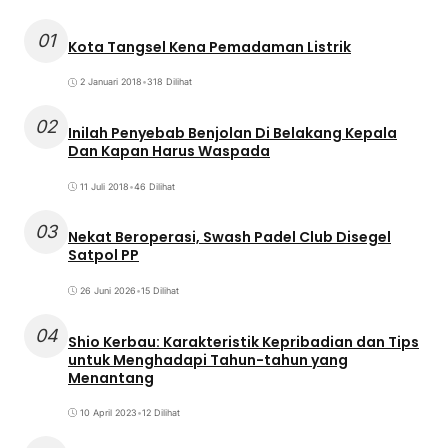
01
Kota Tangsel Kena Pemadaman Listrik
2 Januari 2018
•
318 Dilihat
02
Inilah Penyebab Benjolan Di Belakang Kepala
Dan Kapan Harus Waspada
11 Juli 2018
•
46 Dilihat
03
Nekat Beroperasi, Swash Padel Club Disegel
Satpol PP
26 Juni 2026
•
15 Dilihat
04
Shio Kerbau: Karakteristik Kepribadian dan Tips
untuk Menghadapi Tahun-tahun yang
Menantang
10 April 2023
•
12 Dilihat