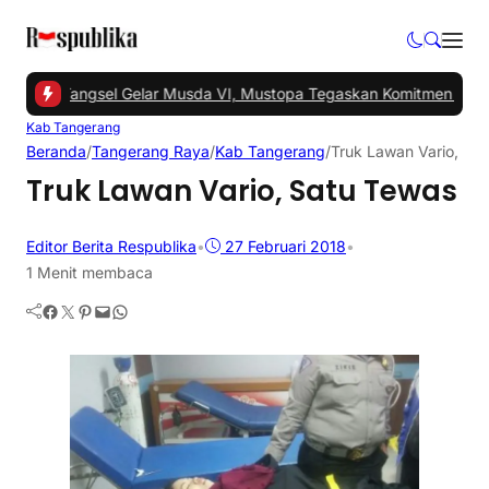
 -
PKS Tangsel Gelar Musda VI, Mustopa Tegaskan Komitmen PKS M
Kab Tangerang
Beranda
/
Tangerang Raya
/
Kab Tangerang
/
Truk Lawan Vario, Sa
Truk Lawan Vario, Satu Tewas
Editor Berita Respublika
•
27 Februari 2018
•
1 Menit membaca
Facebook
Twitter
Pinterest
Mail
WhatsApp