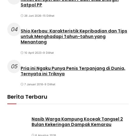
Satpol PP
26 Juni 2026
•
15 Dilihat
04
Shio Kerbau: Karakteristik Kepribadian dan Tips
untuk Menghadapi Tahun-tahun yang
Menantang
10 April 2023
•
9 Dilihat
05
Pria ini Ngaku Punya Penis Terpanjang di Dunia,
Ternyata ini Triknya
7 Januari 2018
•
9 Dilihat
Berita Terbaru
Nasib Warga Kampung Koceak Tangsel 2
Bulan Kekeringan Dampak Kemarau
6 Agustus 2026