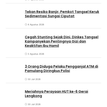
Tekan Resiko Banjir, Pemkot Tangsel Keruk
Sedimentasi Sungai Ciputat
4 Agustus 2026
Cegah Stunting Sejak Dini, Dinkes Tangsel
Kampanyekan Pentingnya Gizi dan
Keaktifan Ibu Hamil
3 Agustus 2026
3 Orang Diduga Pelaku Pengganjal ATM di
Pamulang Diringkus Polisi
30 Juli 2026
Meriahnya Perayaan HUT ke-6 Gerai
Lengkong
30 Juli 2026