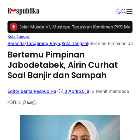
ngsel Gelar Musda VI, Mustopa Tegaskan Komitmen PKS Majukan T
Kota Tangsel
Beranda
/
Tangerang Raya
/
Kota Tangsel
/
Bertemu Pimpinan Jabode
Bertemu Pimpinan
Jabodetabek, Airin Curhat
Soal Banjir dan Sampah
Editor Berita Respublika
•
3 April 2018
•
2 Menit membaca
Facebook
Twitter
Pinterest
Mail
WhatsApp