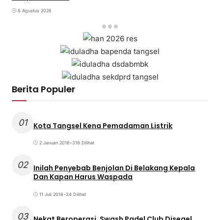
6 Agustus 2026
Berita Populer
01
Kota Tangsel Kena Pemadaman Listrik
2 Januari 2018
•
318 Dilihat
02
Inilah Penyebab Benjolan Di Belakang Kepala
Dan Kapan Harus Waspada
11 Juli 2018
•
34 Dilihat
03
Nekat Beroperasi, Swash Padel Club Disegel