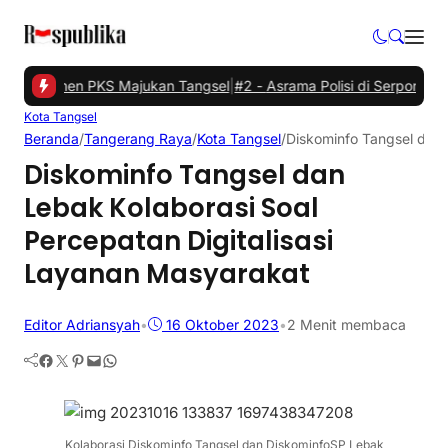
n Komitmen PKS Majukan Tangsel
|
#2 -
Asrama Polisi di Serpong Tan
Kota Tangsel
Beranda
/
Tangerang Raya
/
Kota Tangsel
/
Diskominfo Tangsel dan 
Diskominfo Tangsel dan
Lebak Kolaborasi Soal
Percepatan Digitalisasi
Layanan Masyarakat
Editor Adriansyah
•
16 Oktober 2023
•
2 Menit membaca
Facebook
Twitter
Pinterest
Mail
WhatsApp
Kolaborasi Diskominfo Tangsel dan DiskominfoSP Lebak