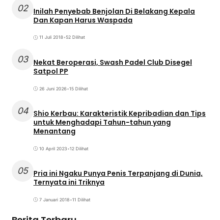
02
Inilah Penyebab Benjolan Di Belakang Kepala
Dan Kapan Harus Waspada
11 Juli 2018
•
52 Dilihat
03
Nekat Beroperasi, Swash Padel Club Disegel
Satpol PP
26 Juni 2026
•
15 Dilihat
04
Shio Kerbau: Karakteristik Kepribadian dan Tips
untuk Menghadapi Tahun-tahun yang
Menantang
10 April 2023
•
12 Dilihat
05
Pria ini Ngaku Punya Penis Terpanjang di Dunia,
Ternyata ini Triknya
7 Januari 2018
•
11 Dilihat
Berita Terbaru