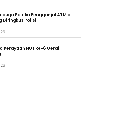
Diduga Pelaku Pengganjal ATM di
Diringkus Polisi
026
a Perayaan HUT ke-6 Gerai
g
026