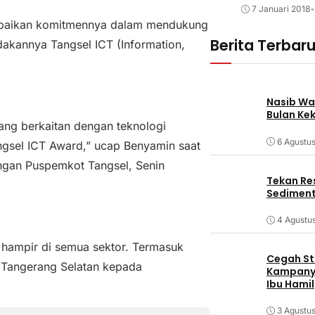
7 Januari 2018
•
mpaikan komitmennya dalam mendukung
Berita Terbar
adakannya Tangsel ICT (Information,
Nasib Wa
Bulan Ke
yang berkaitan dengan teknologi
6 Agustu
angsel ICT Award,” ucap Benyamin saat
ongan Puspemkot Tangsel, Senin
Tekan Res
Sediment
4 Agustu
n hampir di semua sektor. Termasuk
Cegah Stu
a Tangerang Selatan kepada
Kampanye
Ibu Hamil
3 Agustu