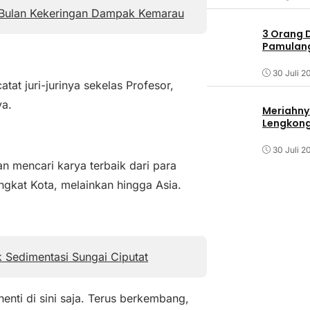
Bulan Kekeringan Dampak Kemarau
3 Orang 
Pamulang 
30 Juli 2
tat juri-jurinya sekelas Profesor,
ya.
Meriahny
Lengkon
30 Juli 2
an mencari karya terbaik dari para
ingkat Kota, melainkan hingga Asia.
k Sedimentasi Sungai Ciputat
henti di sini saja. Terus berkembang,