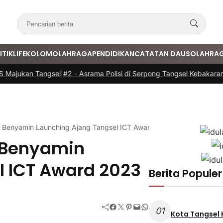
ITIK
LIFE
KOLOM
OLAHRAGA
PENDIDIKAN
CATATAN DAUS
OLAHRA
jukan Tangsel
|
#2 -
Asrama Polisi di Serpong Tangsel Kebakaran, 11
, Benyamin Launching Ajang Tangsel ICT Award 2023
, Benyamin
l ICT Award 2023
Berita Populer
Facebook
Twitter
Pinterest
Mail
WhatsApp
01
Kota Tangsel