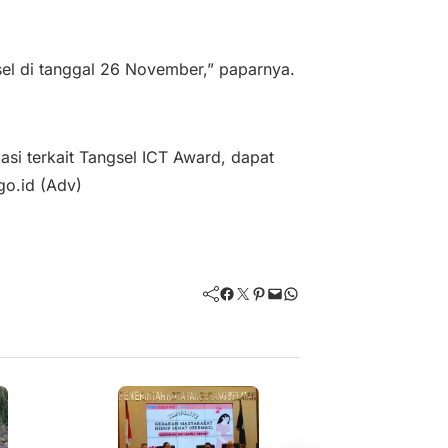
sel di tanggal 26 November,” paparnya.
si terkait Tangsel ICT Award, dapat
go.id (Adv)
Facebook
Twitter
Pinterest
Mail
WhatsApp