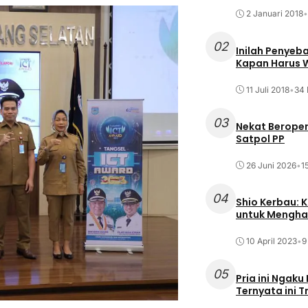
2 Januari 2018
•
02
Inilah Penyeb
Kapan Harus
11 Juli 2018
•
34 
03
Nekat Beroper
Satpol PP
26 Juni 2026
•
1
04
Shio Kerbau: K
untuk Mengha
10 April 2023
•
9
05
Pria ini Ngaku
Ternyata ini T