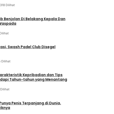
318 Dilihat
ab Benjolan Di Belakang Kepala Dan
 Waspada
Dilihat
asi, Swash Padel Club Disegel
5 Dilihat
arakteristik Kepribadian dan Tips
dapi Tahun-tahun yang Menantang
 Dilihat
 Punya Penis Terpanjang di Dunia,
riknya