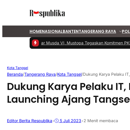
HOME
NASIONAL
BANTEN
TANGERANG RAYA
POL
 -
PKS Tangsel Gelar Musda VI, Mustopa Tegaskan Komitmen PKS Ma
Kota Tangsel
Beranda
/
Tangerang Raya
/
Kota Tangsel
/
Dukung Karya Pelaku IT
Dukung Karya Pelaku IT
Launching Ajang Tangse
Editor Berita Respublika
•
5 Juli 2023
•
2 Menit membaca