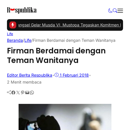
-
PKS Tangsel Gelar Musda VI, Mustopa Tegaskan Komitmen PKS Ma
Life
Beranda
/
Life
/
Firman Berdamai dengan Teman Wanitanya
Firman Berdamai dengan
Teman Wanitanya
Editor Berita Respublika
•
1 Februari 2018
•
2 Menit membaca
Facebook
Twitter
Pinterest
Mail
WhatsApp