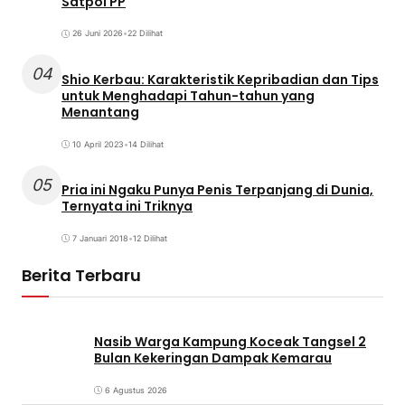
Satpol PP
26 Juni 2026
•
22 Dilihat
04
Shio Kerbau: Karakteristik Kepribadian dan Tips
untuk Menghadapi Tahun-tahun yang
Menantang
10 April 2023
•
14 Dilihat
05
Pria ini Ngaku Punya Penis Terpanjang di Dunia,
Ternyata ini Triknya
7 Januari 2018
•
12 Dilihat
Berita Terbaru
Nasib Warga Kampung Koceak Tangsel 2
Bulan Kekeringan Dampak Kemarau
6 Agustus 2026