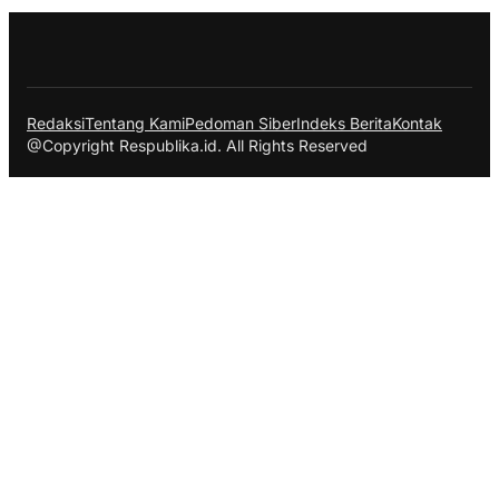
Redaksi
Tentang Kami
Pedoman Siber
Indeks Berita
Kontak
@Copyright Respublika.id. All Rights Reserved