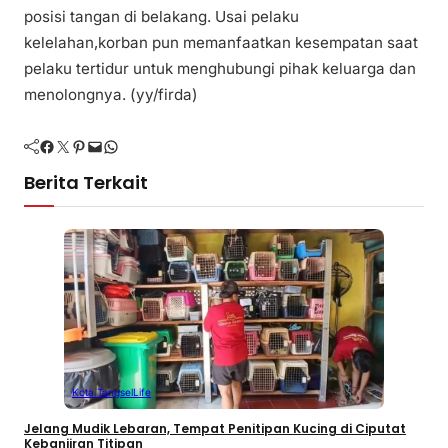
posisi tangan di belakang. Usai pelaku
kelelahan,korban pun memanfaatkan kesempatan saat
pelaku tertidur untuk menghubungi pihak keluarga dan
menolongnya. (yy/firda)
Facebook
Twitter
Pinterest
Mail
WhatsApp
Berita Terkait
Kota Tangsel
Life
Jelang Mudik Lebaran, Tempat Penitipan Kucing di Ciputat
Kebanjiran Titipan