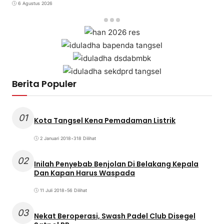
6 Agustus 2026
Berita Populer
01
Kota Tangsel Kena Pemadaman Listrik
2 Januari 2018
•
318 Dilihat
02
Inilah Penyebab Benjolan Di Belakang Kepala
Dan Kapan Harus Waspada
11 Juli 2018
•
56 Dilihat
03
Nekat Beroperasi, Swash Padel Club Disegel