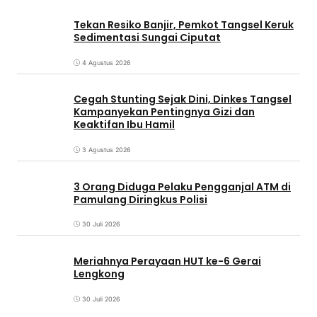
Tekan Resiko Banjir, Pemkot Tangsel Keruk
Sedimentasi Sungai Ciputat
4 Agustus 2026
Cegah Stunting Sejak Dini, Dinkes Tangsel
Kampanyekan Pentingnya Gizi dan
Keaktifan Ibu Hamil
3 Agustus 2026
3 Orang Diduga Pelaku Pengganjal ATM di
Pamulang Diringkus Polisi
30 Juli 2026
Meriahnya Perayaan HUT ke-6 Gerai
Lengkong
30 Juli 2026