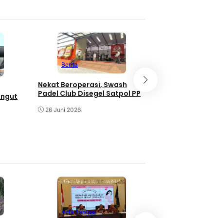
Berita
Pendi
Berita
UIN Jakarta Be
Nekat Beroperasi, Swash
Legalitas YSH d
Padel Club Disegel Satpol PP
ungut
5 Juni 2026
26 Juni 2026
Kota Tangse
Kota Tangsel