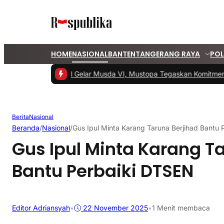
HOME
NASIONAL
BANTEN
TANGERANG RAYA
POL
#1 -
PKS Tangsel Gelar Musda VI, Mustopa Tegaskan Komitmen P
Berita
Nasional
Beranda
/
Nasional
/
Gus Ipul Minta Karang Taruna Berjihad Bantu
Gus Ipul Minta Karang T
Bantu Perbaiki DTSEN
Editor Adriansyah
•
22 November 2025
•
1 Menit membaca