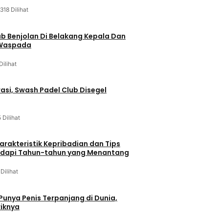
318 Dilihat
ab Benjolan Di Belakang Kepala Dan
 Waspada
Dilihat
asi, Swash Padel Club Disegel
5 Dilihat
arakteristik Kepribadian dan Tips
dapi Tahun-tahun yang Menantang
 Dilihat
 Punya Penis Terpanjang di Dunia,
riknya