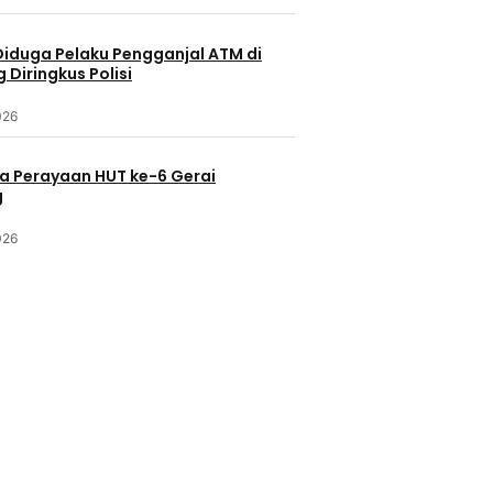
Diduga Pelaku Pengganjal ATM di
Diringkus Polisi
026
a Perayaan HUT ke-6 Gerai
g
026