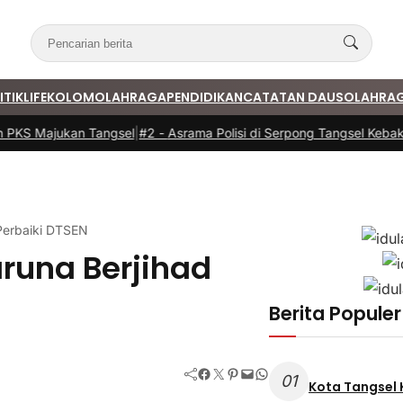
ITIK
LIFE
KOLOM
OLAHRAGA
PENDIDIKAN
CATATAN DAUS
OLAHRA
KS Majukan Tangsel
|
#2 -
Asrama Polisi di Serpong Tangsel Kebakara
 Perbaiki DTSEN
aruna Berjihad
Berita Populer
Facebook
Twitter
Pinterest
Mail
WhatsApp
01
Kota Tangsel