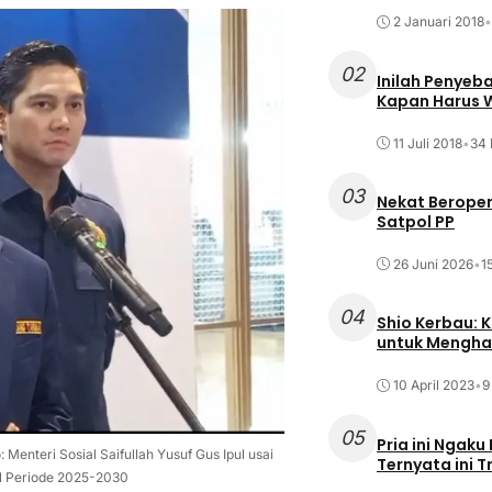
2 Januari 2018
•
02
Inilah Penyeb
Kapan Harus
11 Juli 2018
•
34 
03
Nekat Beroper
Satpol PP
26 Juni 2026
•
1
04
Shio Kerbau: K
untuk Mengha
10 April 2023
•
9
05
Pria ini Ngaku
Menteri Sosial Saifullah Yusuf Gus Ipul usai
Ternyata ini T
l Periode 2025-2030