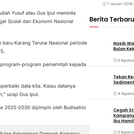
7 Januari 2018
•
ullah Yusuf atau Gus Ipul meminta
Berita Terbar
gal Sosial dan Ekonomi Nasional
an baru Karang Taruna Nasional periode
Nasib Wa
Bulan Ke
25.
6 Agustu
sih program-program pemerintah kepada
Tekan Res
Sediment
perbaiki data kita. Kalau datanya
,” ucap Gus Ipul.
4 Agustu
e 2025-2030 dipimpin oleh Budisatrio
Cegah Stu
Kampanye
Ibu Hamil
3 Agustu
Bulan Kekeringan Dampak Kemarau