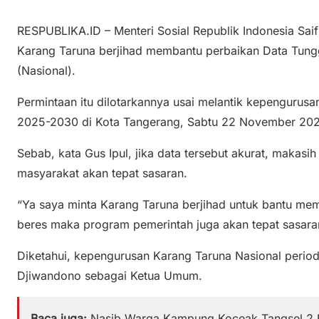
RESPUBLIKA.ID – Menteri Sosial Republik Indonesia Saif
Karang Taruna berjihad membantu perbaikan Data Tung
(Nasional).
Permintaan itu dilotarkannya usai melantik kepengurus
2025-2030 di Kota Tangerang, Sabtu 22 November 20
Sebab, kata Gus Ipul, jika data tersebut akurat, maka
masyarakat akan tepat sasaran.
“Ya saya minta Karang Taruna berjihad untuk bantu mem
beres maka program pemerintah juga akan tepat sasaran
Diketahui, kepengurusan Karang Taruna Nasional period
Djiwandono sebagai Ketua Umum.
Baca juga:
Nasib Warga Kampung Koceak Tangsel 2 