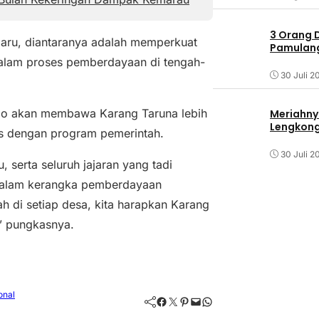
3 Orang 
 baru, diantaranya adalah memperkuat
Pamulang 
dalam proses pemberdayaan di tengah-
30 Juli 2
rio akan membawa Karang Taruna lebih
Meriahny
Lengkon
s dengan program pemerintah.
30 Juli 2
serta seluruh jajaran yang tadi
 dalam kerangka pemberdayaan
 di setiap desa, kita harapkan Karang
” pungkasnya.
onal
Facebook
Twitter
Pinterest
Mail
WhatsApp