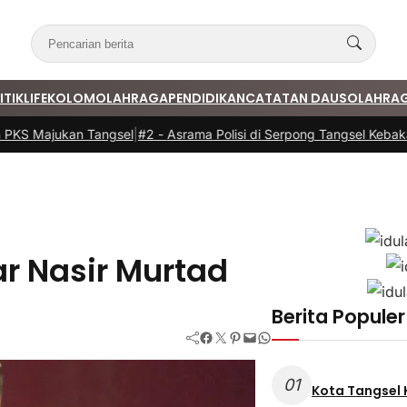
ITIK
LIFE
KOLOM
OLAHRAGA
PENDIDIKAN
CATATAN DAUS
OLAHRA
KS Majukan Tangsel
|
#2 -
Asrama Polisi di Serpong Tangsel Kebakara
ar Nasir Murtad
Berita Populer
Facebook
Twitter
Pinterest
Mail
WhatsApp
01
Kota Tangsel