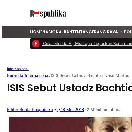
HOME
NASIONAL
BANTEN
TANGERANG RAYA
POL
#1 -
PKS Tangsel Gelar Musda VI, Mustopa Tegaskan Komitmen P
Internasional
Beranda
/
Internasional
/
ISIS Sebut Ustadz Bachtiar Nasir Murtad
ISIS Sebut Ustadz Bachti
Editor Berita Respublika
•
18 Mei 2018
•
2 Menit membaca