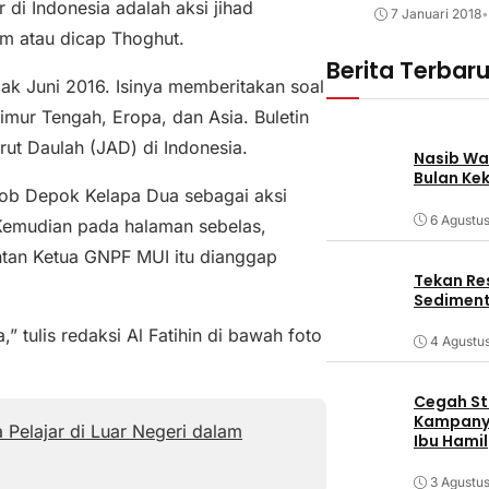
 di Indonesia adalah aksi jihad
7 Januari 2018
•
m atau dicap Thoghut.
Berita Terbar
sejak Juni 2016. Isinya memberitakan soal
imur Tengah, Eropa, dan Asia. Buletin
ut Daulah (JAD) di Indonesia.
Nasib Wa
Bulan Ke
mob Depok Kelapa Dua sebagai aksi
6 Agustu
Kemudian pada halaman sebelas,
antan Ketua GNPF MUI itu dianggap
Tekan Res
Sediment
 tulis redaksi Al Fatihin di bawah foto
4 Agustu
Cegah Stu
Kampanye
 Pelajar di Luar Negeri dalam
Ibu Hamil
3 Agustu