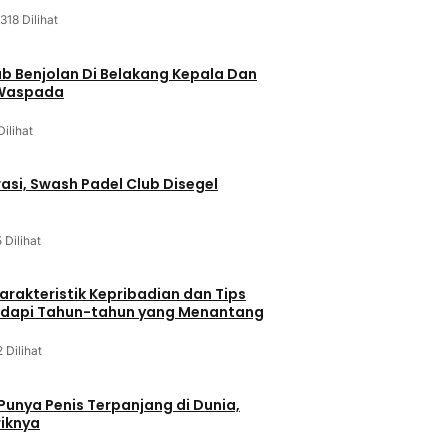
318 Dilihat
ab Benjolan Di Belakang Kepala Dan
 Waspada
Dilihat
asi, Swash Padel Club Disegel
5 Dilihat
arakteristik Kepribadian dan Tips
dapi Tahun-tahun yang Menantang
2 Dilihat
 Punya Penis Terpanjang di Dunia,
riknya