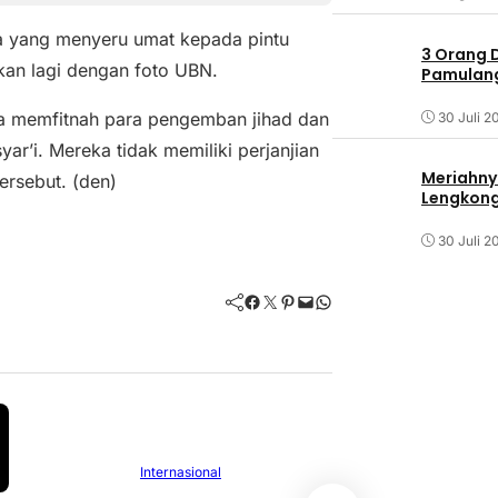
a yang menyeru umat kepada pintu
3 Orang 
kan lagi dengan foto UBN.
Pamulang 
a memfitnah para pengemban jihad dan
30 Juli 2
ar’i. Mereka tidak memiliki perjanjian
Meriahny
tersebut. (den)
Lengkon
30 Juli 2
Facebook
Twitter
Pinterest
Mail
WhatsApp
Internasiona
Internasional