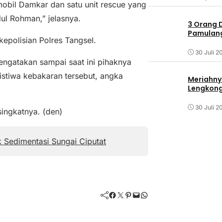
obil Damkar dan satu unit rescue yang
ul Rohman,” jelasnya.
3 Orang 
Pamulang 
epolisian Polres Tangsel.
30 Juli 2
engatakan sampai saat ini pihaknya
tiwa kebakaran tersebut, angka
Meriahny
Lengkon
30 Juli 2
singkatnya. (den)
k Sedimentasi Sungai Ciputat
Facebook
Twitter
Pinterest
Mail
WhatsApp