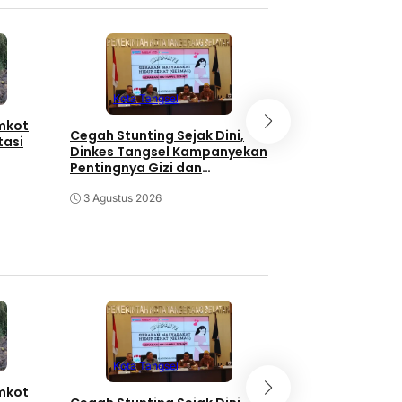
Kota Tangse
Kota Tangsel
emkot
3 Orang Diduga
Cegah Stunting Sejak Dini,
tasi
Pengganjal ATM
Dinkes Tangsel Kampanyekan
Diringkus Polisi
Pentingnya Gizi dan
Keaktifan Ibu Hamil
30 Juli 2026
3 Agustus 2026
Kota Tangse
Kota Tangsel
emkot
3 Orang Diduga