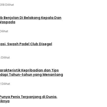
318 Dilihat
ab Benjolan Di Belakang Kepala Dan
 Waspada
Dilihat
asi, Swash Padel Club Disegel
5 Dilihat
arakteristik Kepribadian dan Tips
dapi Tahun-tahun yang Menantang
2 Dilihat
 Punya Penis Terpanjang di Dunia,
riknya