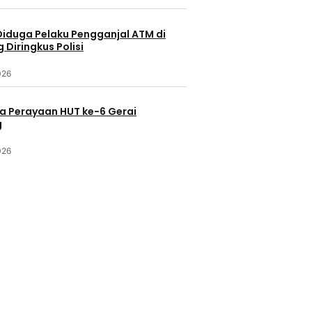
Diduga Pelaku Pengganjal ATM di
Diringkus Polisi
026
a Perayaan HUT ke-6 Gerai
g
026