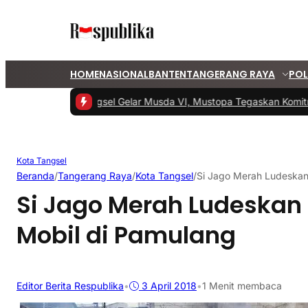
HOME
NASIONAL
BANTEN
TANGERANG RAYA
POL
#1 -
PKS Tangsel Gelar Musda VI, Mustopa Tegaskan Komitm
Kota Tangsel
Beranda
/
Tangerang Raya
/
Kota Tangsel
/
Si Jago Merah Ludeskan
Si Jago Merah Ludeska
Mobil di Pamulang
Editor Berita Respublika
•
3 April 2018
•
1 Menit membaca