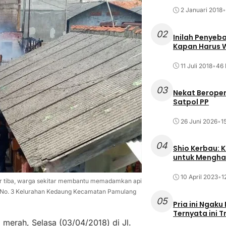
2 Januari 2018
•
02
Inilah Penyeb
Kapan Harus
11 Juli 2018
•
46 
03
Nekat Beroper
Satpol PP
26 Juni 2026
•
1
04
Shio Kerbau: K
untuk Mengha
10 April 2023
•
1
ar tiba, warga sekitar membantu memadamkan api
10 No. 3 Kelurahan Kedaung Kecamatan Pamulang
05
Pria ini Ngaku
Ternyata ini T
o merah, Selasa (03/04/2018) di Jl.