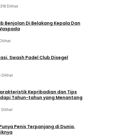
318 Dilihat
ab Benjolan Di Belakang Kepala Dan
 Waspada
Dilihat
asi, Swash Padel Club Disegel
5 Dilihat
arakteristik Kepribadian dan Tips
dapi Tahun-tahun yang Menantang
1 Dilihat
 Punya Penis Terpanjang di Dunia,
riknya