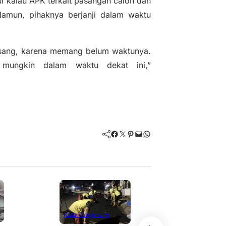
 kalau APK terkait pasangan calon dan
amun, pihaknya berjanji dalam waktu
ang, karena memang belum waktunya.
mungkin dalam waktu dekat ini,”
Facebook
Twitter
Pinterest
Mail
WhatsApp
Kota Tangerang
Kota Tanger