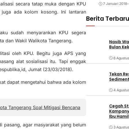
sialisasi secara tatap muka dengan KPU
7 Januari 2018
•
juga ada kolom kosong. Ini lantaran
Berita Terbar
gaku sudah menyarankan KPU segera
a dan Wakil Walikota Tangerang.
Nasib Wa
Bulan Ke
itasi oleh KPU. Begitu juga APS yang
6 Agustu
ang alat sosialisasi itu. Tapi enggak
spublika,id, Jumat (23/03/2018).
Tekan Res
Sediment
rakat dapat mengetahui bahwa ada kolom
4 Agustu
Cegah Stu
ota Tangerang Soal Mitigasi Bencana
Kampanye
Ibu Hamil
di pasang, agar masyarakat yang belum
3 Agustu