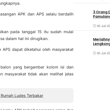
 ungkapnya.
3 Orang 
masangan APK dan APS selalu berdalih
Pamulang 
30 Juli 2
lkan pada tanggal 15 itu sudah mulai
 dalam hal ini dirugikan.
Meriahny
Lengkon
APS dapat diketahui oleh masyarakat
30 Juli 2
balon yang bergambar kolom isi dan
n masyarakat tidak akan melihat jelas
n Rumah Ludes Terbakar