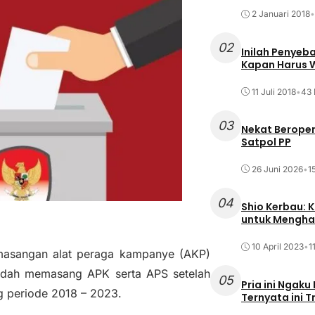
2 Januari 2018
•
02
Inilah Penyeb
Kapan Harus
11 Juli 2018
•
43 
03
Nekat Beroper
Satpol PP
26 Juni 2026
•
1
04
Shio Kerbau: K
untuk Mengha
10 April 2023
•
1
emasangan alat peraga kampanye (AKP)
sudah memasang APK serta APS setelah
05
Pria ini Ngaku
g periode 2018 – 2023.
Ternyata ini T