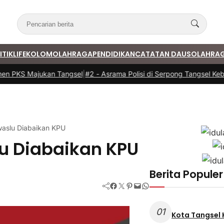
ITIK
LIFE
KOLOM
OLAHRAGA
PENDIDIKAN
CATATAN DAUS
OLAHRA
 PKS Majukan Tangsel
|
#2 -
Asrama Polisi di Serpong Tangsel Kebak
waslu Diabaikan KPU
lu Diabaikan KPU
Berita Populer
Facebook
Twitter
Pinterest
Mail
WhatsApp
01
Kota Tangsel