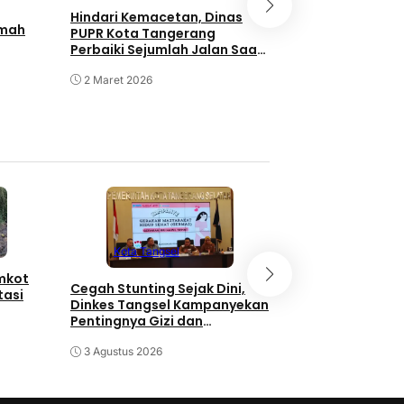
Hindari Kemacetan, Dinas
Keistimewaan 
umah
PUPR Kota Tangerang
hadir di Howard
Perbaiki Sejumlah Jalan Saat
Wyndham Tang
Malam Hari
2 Maret 2026
17 Februari 2026
Kota Tangse
Kota Tangsel
emkot
3 Orang Diduga
Cegah Stunting Sejak Dini,
tasi
Pengganjal ATM
Dinkes Tangsel Kampanyekan
Diringkus Polisi
Pentingnya Gizi dan
Keaktifan Ibu Hamil
30 Juli 2026
3 Agustus 2026