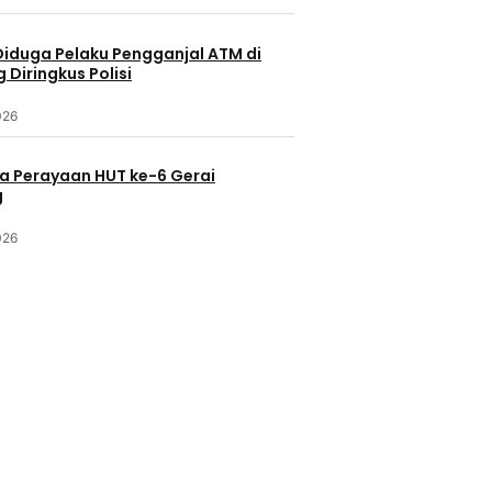
Diduga Pelaku Pengganjal ATM di
Diringkus Polisi
026
a Perayaan HUT ke-6 Gerai
g
026