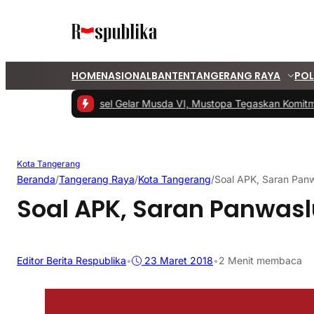
HOME
NASIONAL
BANTEN
TANGERANG RAYA
POL
#1 -
PKS Tangsel Gelar Musda VI, Mustopa Tegaskan Komitmen
Kota Tangerang
Beranda
/
Tangerang Raya
/
Kota Tangerang
/
Soal APK, Saran Pan
Soal APK, Saran Panwas
Editor Berita Respublika
•
23 Maret 2018
•
2 Menit membaca