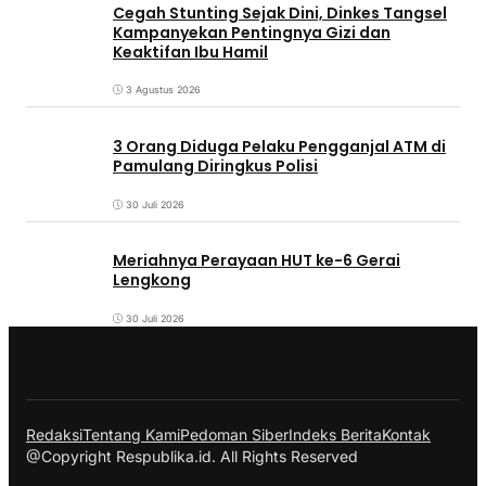
Cegah Stunting Sejak Dini, Dinkes Tangsel
Kampanyekan Pentingnya Gizi dan
Keaktifan Ibu Hamil
3 Agustus 2026
3 Orang Diduga Pelaku Pengganjal ATM di
Pamulang Diringkus Polisi
30 Juli 2026
Meriahnya Perayaan HUT ke-6 Gerai
Lengkong
30 Juli 2026
Redaksi
Tentang Kami
Pedoman Siber
Indeks Berita
Kontak
@Copyright Respublika.id. All Rights Reserved