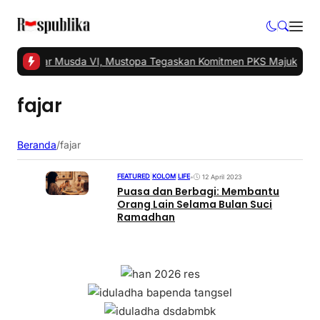
gsel Gelar Musda VI, Mustopa Tegaskan Komitmen PKS Majukan Ta
fajar
Beranda
/
fajar
FEATURED
|
KOLOM
|
LIFE
•
12 April 2023
Puasa dan Berbagi: Membantu
Orang Lain Selama Bulan Suci
Ramadhan