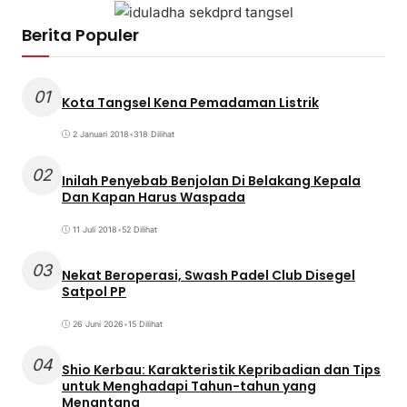
Berita Populer
01
Kota Tangsel Kena Pemadaman Listrik
2 Januari 2018
•
318 Dilihat
02
Inilah Penyebab Benjolan Di Belakang Kepala
Dan Kapan Harus Waspada
11 Juli 2018
•
52 Dilihat
03
Nekat Beroperasi, Swash Padel Club Disegel
Satpol PP
26 Juni 2026
•
15 Dilihat
04
Shio Kerbau: Karakteristik Kepribadian dan Tips
untuk Menghadapi Tahun-tahun yang
Menantang