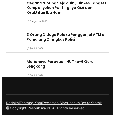
Cegah Stunting Sejak Dini, Dinkes Tangsel
Kampanyekan Pentingnya Gizi dan
Keaktifan Ibu Hamil
3 Agustus 2026
3 Orang Diduga Pelaku Pengganjal ATM di
Pamulang Diringkus Polisi
30 Juli 2026
Meriahnya Perayaan HUT ke-6 Gerai
Lengkong
30 Juli 2026
Redaksi
Tentang Kami
Pedoman Siber
Indeks Berita
Kontak
@Copyright Respublika.id. All Rights Reserved