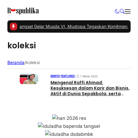
1 -
PKS Tangsel Gelar Musda VI, Mustopa Tegaskan Komitmen PKS 
koleksi
Beranda
/
koleksi
BERITA
|
FEATURED
•
7 Maret 2023
Mengenal Raffi Ahmad:
Kesuksesan dalam Karir dan Bisnis,
Aktif di Dunia Sepakbola, serta
Kontribusi Positif bagi Masyarakat