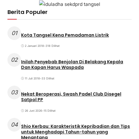
Berita Populer
01
Kota Tangsel Kena Pemadaman Listrik
2 Januari 2018
•
318 Dilihat
02
Inilah Penyebab Benjolan Di Belakang Kepala
Dan Kapan Harus Waspada
11 Juli 2018
•
33 Dilihat
03
Nekat Beroperasi, Swash Padel Club Disegel
Satpol PP
26 Juni 2026
•
15 Dilihat
04
Shio Kerbau: Karakteristik Kepribadian dan Tips
untuk Menghadapi Tahun-tahun yang
Menantang