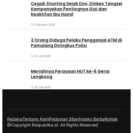
Cegah Stunting Sejak Dini, Dinkes Tangsel
Kampanyekan Pentingnya Gizi dan
Keaktifan Ibu Hamil
3 Agustus 2026
3 Orang Diduga Pelaku Pengganjal ATM di
Pamulang Diringkus Polisi
30 Juli 2026
Meriahnya Perayaan HUT ke-6 Gerai
Lengkong
30 Juli 2026
Redaksi
Tentang Kami
Pedoman Siber
Indeks Berita
Kontak
@Copyright Respublika.id. All Rights Reserved