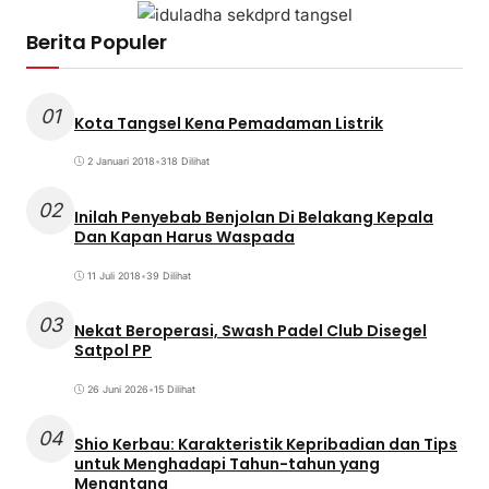
Berita Populer
01
Kota Tangsel Kena Pemadaman Listrik
2 Januari 2018
•
318 Dilihat
02
Inilah Penyebab Benjolan Di Belakang Kepala
Dan Kapan Harus Waspada
11 Juli 2018
•
39 Dilihat
03
Nekat Beroperasi, Swash Padel Club Disegel
Satpol PP
26 Juni 2026
•
15 Dilihat
04
Shio Kerbau: Karakteristik Kepribadian dan Tips
untuk Menghadapi Tahun-tahun yang
Menantang