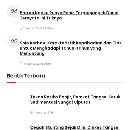
04
Pria ini Ngaku Punya Penis Terpanjang di Dunia,
Ternyata ini Triknya
7 Januari 2018
•
9 Dilihat
05
Shio Kerbau: Karakteristik Kepribadian dan Tips
untuk Menghadapi Tahun-tahun yang
Menantang
10 April 2023
•
8 Dilihat
Berita Terbaru
Tekan Resiko Banjir, Pemkot Tangsel Keruk
Sedimentasi Sungai Ciputat
4 Agustus 2026
Cegah Stunting Sejak Dini, Dinkes Tangsel