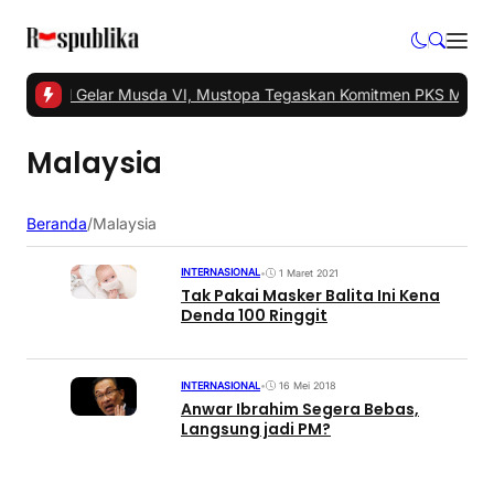
S Tangsel Gelar Musda VI, Mustopa Tegaskan Komitmen PKS Majuka
Malaysia
Beranda
/
Malaysia
INTERNASIONAL
•
1 Maret 2021
Tak Pakai Masker Balita Ini Kena
Denda 100 Ringgit
INTERNASIONAL
•
16 Mei 2018
Anwar Ibrahim Segera Bebas,
Langsung jadi PM?