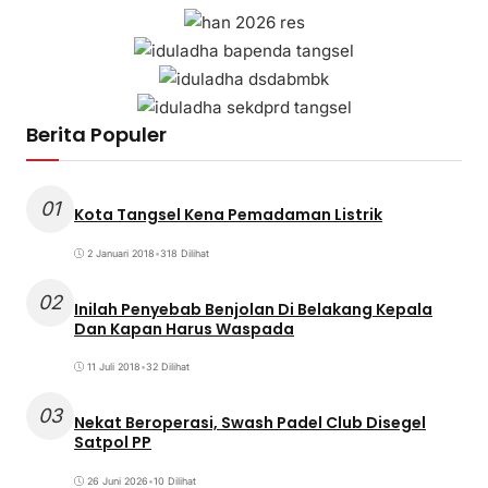
Berita Populer
01
Kota Tangsel Kena Pemadaman Listrik
2 Januari 2018
•
318 Dilihat
02
Inilah Penyebab Benjolan Di Belakang Kepala
Dan Kapan Harus Waspada
11 Juli 2018
•
32 Dilihat
03
Nekat Beroperasi, Swash Padel Club Disegel
Satpol PP
26 Juni 2026
•
10 Dilihat