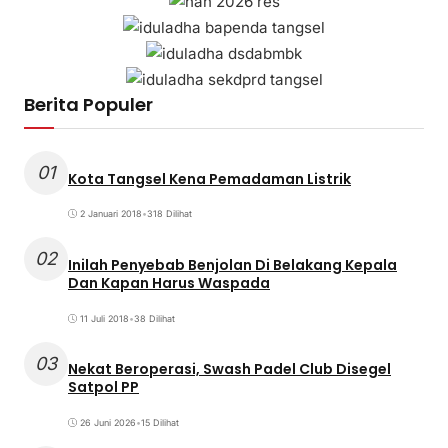
Berita Populer
01
Kota Tangsel Kena Pemadaman Listrik
2 Januari 2018
•
318 Dilihat
02
Inilah Penyebab Benjolan Di Belakang Kepala
Dan Kapan Harus Waspada
11 Juli 2018
•
38 Dilihat
03
Nekat Beroperasi, Swash Padel Club Disegel
Satpol PP
26 Juni 2026
•
15 Dilihat