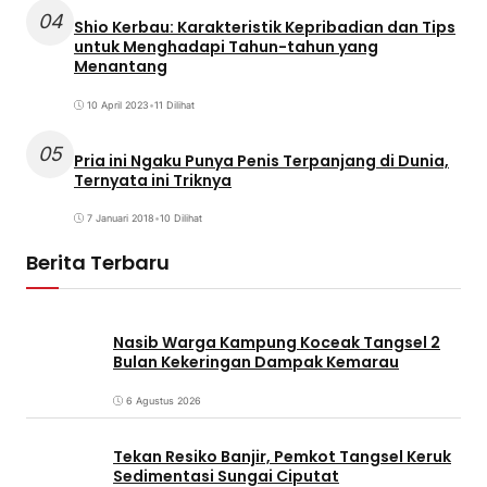
04
Shio Kerbau: Karakteristik Kepribadian dan Tips
untuk Menghadapi Tahun-tahun yang
Menantang
10 April 2023
•
11 Dilihat
05
Pria ini Ngaku Punya Penis Terpanjang di Dunia,
Ternyata ini Triknya
7 Januari 2018
•
10 Dilihat
Berita Terbaru
Nasib Warga Kampung Koceak Tangsel 2
Bulan Kekeringan Dampak Kemarau
6 Agustus 2026
Tekan Resiko Banjir, Pemkot Tangsel Keruk
Sedimentasi Sungai Ciputat