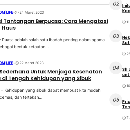
02
Ini
Kap
OM
|
LIFE
•
24 Maret 2023
i Tantangan Berpuasa: Cara Mengatasi
11
n Haus
03
Nek
 Puasa adalah salah satu ibadah penting dalam agama
Sat
sebagai bentuk ketaatan...
2
OM
|
LIFE
•
22 Maret 2023
04
Shi
s Sederhana Untuk Menjaga Kesehatan
unt
 di Tengah Kehidupan yang Sibuk
10
 Kehidupan yang sibuk dapat membuat kita mudah
cemas, dan tertekan....
05
Pri
Ter
7 