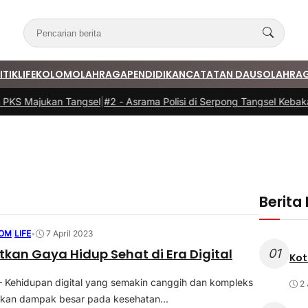
ITIK
LIFE
KOLOM
OLAHRAGA
PENDIDIKAN
CATATAN DAUS
OLAHRA
PKS Majukan Tangsel
|
#2 -
Asrama Polisi di Serpong Tangsel Kebakar
Berita
OM
|
LIFE
•
7 April 2023
kan Gaya Hidup Sehat di Era Digital
01
Kot
 Kehidupan digital yang semakin canggih dan kompleks
2 
ikan dampak besar pada kesehatan...