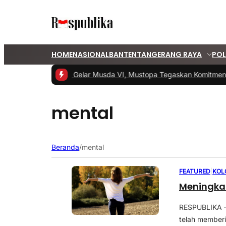
HOME
NASIONAL
BANTEN
TANGERANG RAYA
POL
#1 -
PKS Tangsel Gelar Musda VI, Mustopa Tegaskan Komitmen 
mental
Beranda
/
mental
FEATURED
|
KOL
Meningkat
RESPUBLIKA –
telah member