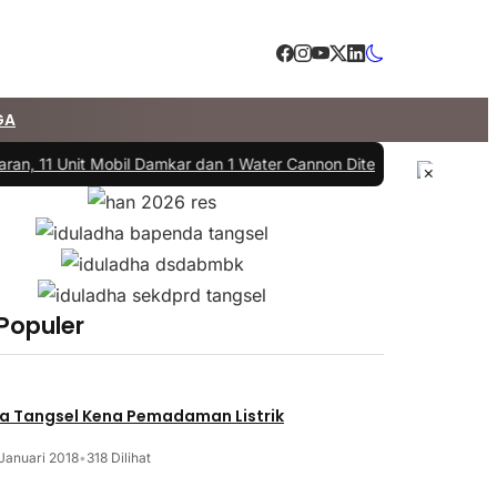
GA
an, 11 Unit Mobil Damkar dan 1 Water Cannon Diterjunkan
|
#3 -
DPRD 
×
 Populer
a Tangsel Kena Pemadaman Listrik
Januari 2018
•
318 Dilihat