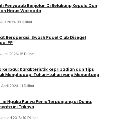
lah Penyebab Benjolan Di Belakang Kepala Dan
an Harus Waspada
 Juli 2018
•
39 Dilihat
at Beroperasi, Swash Padel Club Disegel
pol PP
6 Juni 2026
•
15 Dilihat
o Kerbau: Karakteristik Kepribadian dan Tips
uk Menghadapi Tahun-tahun yang Menantang
 April 2023
•
11 Dilihat
a ini Ngaku Punya Penis Terpanjang di Dunia,
nyata ini Triknya
Januari 2018
•
10 Dilihat