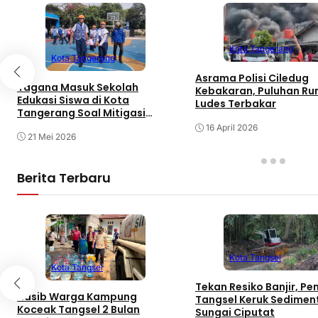
Kota Tangerang
Kota Tangerang
Asrama Polisi Ciledug
Tagana Masuk Sekolah
Kebakaran, Puluhan R
Edukasi Siswa di Kota
Ludes Terbakar
Tangerang Soal Mitigasi
Bencana
16 April 2026
21 Mei 2026
Berita Terbaru
Kota Tangsel
Kota Tangsel
Tekan Resiko Banjir, P
Nasib Warga Kampung
Tangsel Keruk Sedimen
Koceak Tangsel 2 Bulan
Sungai Ciputat