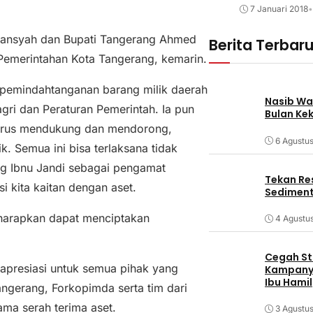
7 Januari 2018
•
ismansyah dan Bupati Tangerang Ahmed
Berita Terbar
Pemerintahan Kota Tangerang, kemarin.
 pemindahtanganan barang milik daerah
Nasib Wa
ri dan Peraturan Pemerintah. Ia pun
Bulan Ke
terus mendukung dan mendorong,
6 Agustu
k. Semua ini bisa terlaksana tidak
ng Ibnu Jandi sebagai pengamat
Tekan Res
i kita kaitan dengan aset.
Sediment
iharapkan dapat menciptakan
4 Agustu
Cegah Stu
apresiasi untuk semua pihak yang
Kampanye
Ibu Hamil
angerang, Forkopimda serta tim dari
ma serah terima aset.
3 Agustu