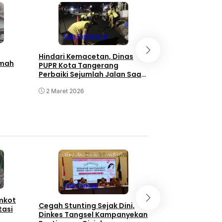
Kota Tangerang
Kota Tanger
Hindari Kemacetan, Dinas
Keistimewaan 
umah
PUPR Kota Tangerang
hadir di Howard
Perbaiki Sejumlah Jalan Saat
Wyndham Tang
Malam Hari
2 Maret 2026
17 Februari 2026
Kota Tangse
Kota Tangsel
emkot
3 Orang Diduga
Cegah Stunting Sejak Dini,
tasi
Pengganjal ATM
Dinkes Tangsel Kampanyekan