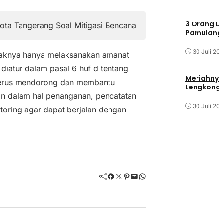
3 Orang 
ota Tangerang Soal Mitigasi Bencana
Pamulang 
30 Juli 2
ihaknya hanya melaksanakan amanat
iatur dalam pasal 6 huf d tentang
Meriahny
 terus mendorong dan membantu
Lengkon
an dalam hal penanganan, pencatatan
30 Juli 2
toring agar dapat berjalan dengan
Facebook
Twitter
Pinterest
Mail
WhatsApp