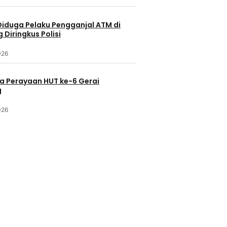
Diduga Pelaku Pengganjal ATM di
Diringkus Polisi
026
a Perayaan HUT ke-6 Gerai
g
026