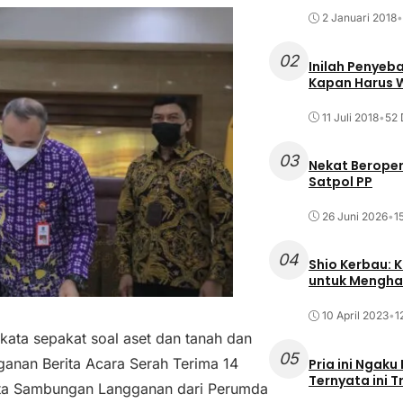
2 Januari 2018
•
02
Inilah Penyeb
Kapan Harus
11 Juli 2018
•
52 
03
Nekat Beroper
Satpol PP
26 Juni 2026
•
1
04
Shio Kerbau: K
untuk Mengha
10 April 2023
•
1
ta sepakat soal aset dan tanah dan
05
ganan Berita Acara Serah Terima 14
Pria ini Ngaku
Ternyata ini T
rta Sambungan Langganan dari Perumda