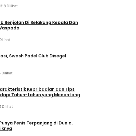
318 Dilihat
ab Benjolan Di Belakang Kepala Dan
 Waspada
Dilihat
asi, Swash Padel Club Disegel
5 Dilihat
arakteristik Kepribadian dan Tips
dapi Tahun-tahun yang Menantang
2 Dilihat
 Punya Penis Terpanjang di Dunia,
riknya