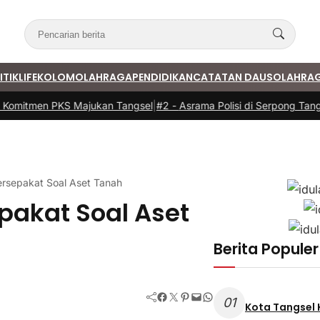
ITIK
LIFE
KOLOM
OLAHRAGA
PENDIDIKAN
CATATAN DAUS
OLAHRA
omitmen PKS Majukan Tangsel
|
#2 -
Asrama Polisi di Serpong Tangse
Bersepakat Soal Aset Tanah
epakat Soal Aset
Berita Populer
Facebook
Twitter
Pinterest
Mail
WhatsApp
01
Kota Tangsel