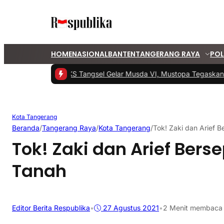
HOME
NASIONAL
BANTEN
TANGERANG RAYA
POL
#1 -
PKS Tangsel Gelar Musda VI, Mustopa Tegaskan K
Kota Tangerang
Beranda
/
Tangerang Raya
/
Kota Tangerang
/
Tok! Zaki dan Arief 
Tok! Zaki dan Arief Bers
Tanah
Editor Berita Respublika
•
27 Agustus 2021
•
2 Menit membaca