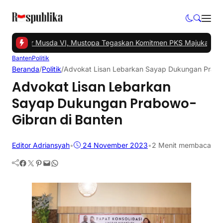
el Gelar Musda VI, Mustopa Tegaskan Komitmen PKS Majukan Tang
Banten
Politik
Beranda
/
Politik
/
Advokat Lisan Lebarkan Sayap Dukungan Prabo
Advokat Lisan Lebarkan
Sayap Dukungan Prabowo-
Gibran di Banten
Editor Adriansyah
•
24 November 2023
•
2 Menit membaca
Facebook
Twitter
Pinterest
Mail
WhatsApp