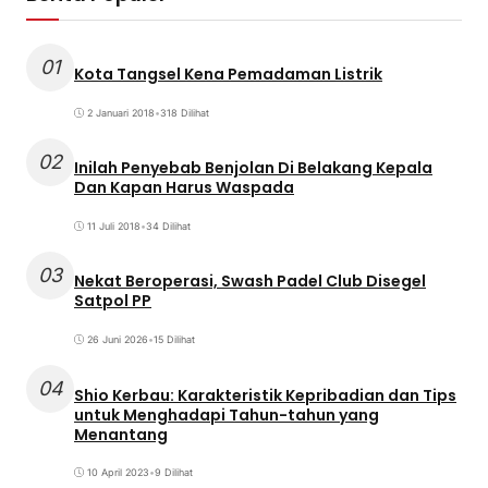
01
Kota Tangsel Kena Pemadaman Listrik
2 Januari 2018
•
318 Dilihat
02
Inilah Penyebab Benjolan Di Belakang Kepala
Dan Kapan Harus Waspada
11 Juli 2018
•
34 Dilihat
03
Nekat Beroperasi, Swash Padel Club Disegel
Satpol PP
26 Juni 2026
•
15 Dilihat
04
Shio Kerbau: Karakteristik Kepribadian dan Tips
untuk Menghadapi Tahun-tahun yang
Menantang
10 April 2023
•
9 Dilihat