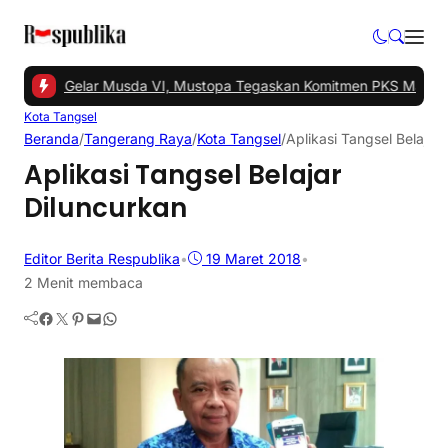
angsel Gelar Musda VI, Mustopa Tegaskan Komitmen PKS Majukan 
Kota Tangsel
Beranda
/
Tangerang Raya
/
Kota Tangsel
/
Aplikasi Tangsel Belajar
Aplikasi Tangsel Belajar
Diluncurkan
Editor Berita Respublika
•
19 Maret 2018
•
2 Menit membaca
Facebook
Twitter
Pinterest
Mail
WhatsApp