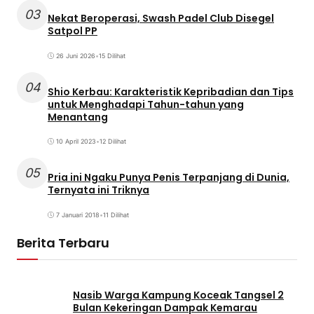
03
Nekat Beroperasi, Swash Padel Club Disegel
Satpol PP
26 Juni 2026
•
15 Dilihat
04
Shio Kerbau: Karakteristik Kepribadian dan Tips
untuk Menghadapi Tahun-tahun yang
Menantang
10 April 2023
•
12 Dilihat
05
Pria ini Ngaku Punya Penis Terpanjang di Dunia,
Ternyata ini Triknya
7 Januari 2018
•
11 Dilihat
Berita Terbaru
Nasib Warga Kampung Koceak Tangsel 2
Bulan Kekeringan Dampak Kemarau