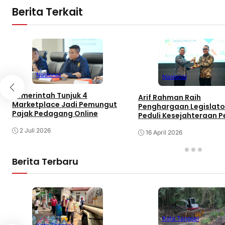
Berita Terkait
Nasional
Nasional
Pemerintah Tunjuk 4
Arif Rahman Raih
Marketplace Jadi Pemungut
Penghargaan Legislato
Pajak Pedagang Online
Peduli Kesejahteraan P
dan Nelayan di KWP Aw
2 Juli 2026
2026
16 April 2026
Berita Terbaru
Kota Tangsel