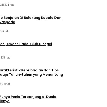
318 Dilihat
ab Benjolan Di Belakang Kepala Dan
 Waspada
Dilihat
asi, Swash Padel Club Disegel
5 Dilihat
arakteristik Kepribadian dan Tips
dapi Tahun-tahun yang Menantang
2 Dilihat
 Punya Penis Terpanjang di Dunia,
riknya