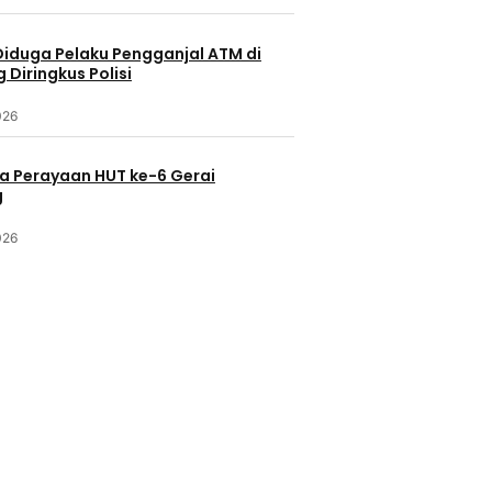
Diduga Pelaku Pengganjal ATM di
Diringkus Polisi
026
a Perayaan HUT ke-6 Gerai
g
026