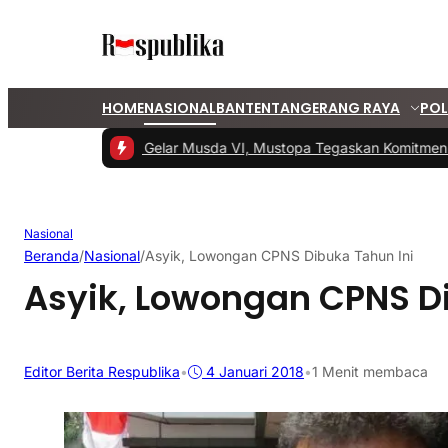
HOME
NASIONAL
BANTEN
TANGERANG RAYA
POL
#1 -
PKS Tangsel Gelar Musda VI, Mustopa Tegaskan Komitmen P
Nasional
Beranda
/
Nasional
/
Asyik, Lowongan CPNS Dibuka Tahun Ini
Asyik, Lowongan CPNS Di
Editor Berita Respublika
•
4 Januari 2018
•
1 Menit membaca