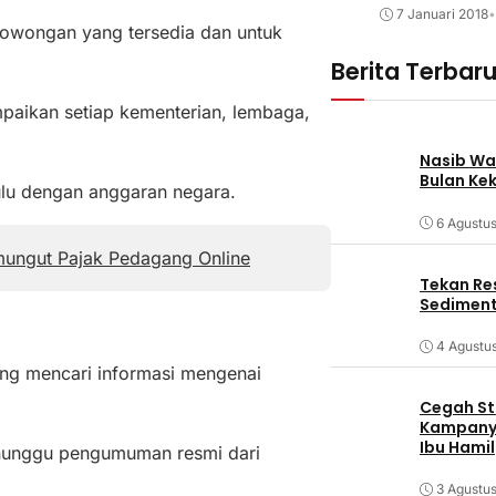
7 Januari 2018
•
owongan yang tersedia dan untuk
Berita Terbar
aikan setiap kementerian, lembaga,
Nasib Wa
Bulan Ke
ulu dengan anggaran negara.
6 Agustu
mungut Pajak Pedagang Online
Tekan Res
Sediment
4 Agustu
ng mencari informasi mengenai
Cegah Stu
Kampanye
Ibu Hamil
nunggu pengumuman resmi dari
3 Agustu