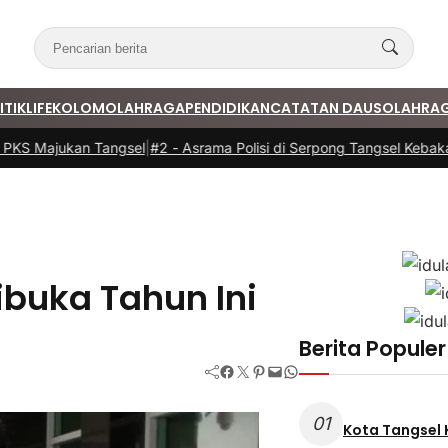
ITIK
LIFE
KOLOM
OLAHRAGA
PENDIDIKAN
CATATAN DAUS
OLAHRA
KS Majukan Tangsel
|
#2 -
Asrama Polisi di Serpong Tangsel Kebakara
buka Tahun Ini
Berita Populer
Facebook
Twitter
Pinterest
Mail
WhatsApp
01
Kota Tangsel