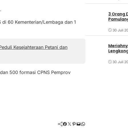
.
3 Orang 
Pamulang 
 di 60 Kementerian/Lembaga dan 1
30 Juli 2
Meriahny
Peduli Kesejahteraan Petani dan
Lengkon
30 Juli 2
a dan 500 formasi CPNS Pemprov
Facebook
Twitter
Pinterest
Mail
WhatsApp