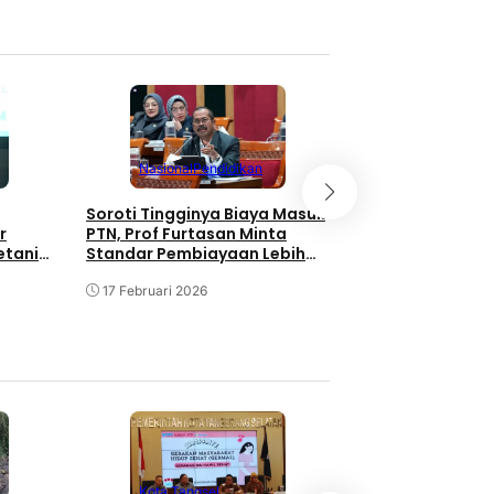
Berita
Nasion
Nasional
Pendidikan
Gus Ipul Minta 
Soroti Tingginya Biaya Masuk
Berjihad Bantu 
PTN, Prof Furtasan Minta
r
Standar Pembiayaan Lebih
etani
22 November 202
Terukur
ard
17 Februari 2026
Kota Tangse
Kota Tangsel