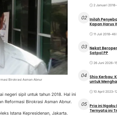
2 Januari 2018
•
02
Inilah Penyeb
Kapan Harus
11 Juli 2018
•
46 
03
Nekat Beroper
Satpol PP
26 Juni 2026
•
1
04
Shio Kerbau: K
masi Birokrasi Asman Abnur
untuk Mengha
10 April 2023
•
1
negeri sipil untuk tahun 2018. Hal ini
n Reformasi Birokrasi Asman Abnur.
05
Pria ini Ngaku
Ternyata ini T
leks Istana Kepresidenan, Jakarta.