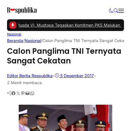
 Gelar Musda VI, Mustopa Tegaskan Komitmen PKS Majukan Tangse
Nasional
Beranda
/
Nasional
/
Calon Panglima TNI Ternyata Sangat Cekatan
Calon Panglima TNI Ternyata
Sangat Cekatan
Editor Berita Respublika
•
5 Desember 2017
•
2 Menit membaca
Facebook
Twitter
Pinterest
Mail
WhatsApp