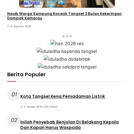
Kota Tangsel
Nasib Warga Kampung Koceak Tangsel 2 Bulan Kekeringan
Dampak Kemarau
6 Agustus 2026
Berita Populer
01
Kota Tangsel Kena Pemadaman Listrik
2 Januari 2018
•
318 Dilihat
02
Inilah Penyebab Benjolan Di Belakang Kepala
Dan Kapan Harus Waspada