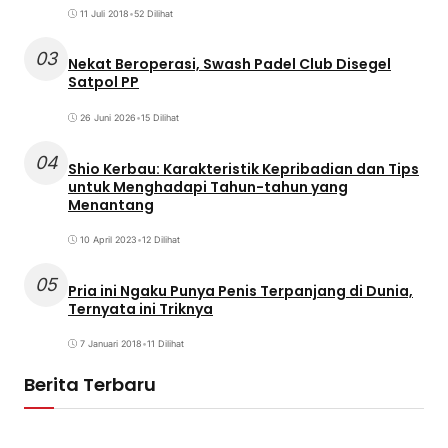
11 Juli 2018
•
52 Dilihat
03
Nekat Beroperasi, Swash Padel Club Disegel
Satpol PP
26 Juni 2026
•
15 Dilihat
04
Shio Kerbau: Karakteristik Kepribadian dan Tips
untuk Menghadapi Tahun-tahun yang
Menantang
10 April 2023
•
12 Dilihat
05
Pria ini Ngaku Punya Penis Terpanjang di Dunia,
Ternyata ini Triknya
7 Januari 2018
•
11 Dilihat
Berita Terbaru