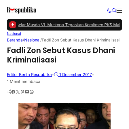
ngsel Gelar Musda VI, Mustopa Tegaskan Komitmen PKS Majukan T
Nasional
Beranda
/
Nasional
/
Fadli Zon Sebut Kasus Dhani Kriminalisasi
Fadli Zon Sebut Kasus Dhani
Kriminalisasi
Editor Berita Respublika
•
1 Desember 2017
•
1 Menit membaca
Facebook
Twitter
Pinterest
Mail
WhatsApp