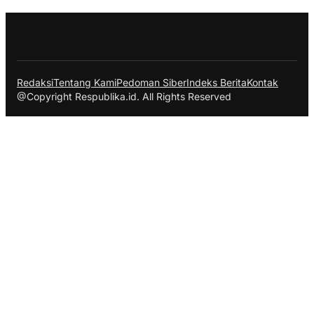
Redaksi
Tentang Kami
Pedoman Siber
Indeks Berita
Kontak
@Copyright Respublika.id. All Rights Reserved