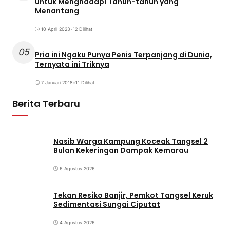
untuk Menghadapi Tahun-tahun yang
Menantang
10 April 2023
•
12 Dilihat
05
Pria ini Ngaku Punya Penis Terpanjang di Dunia,
Ternyata ini Triknya
7 Januari 2018
•
11 Dilihat
Berita Terbaru
Nasib Warga Kampung Koceak Tangsel 2
Bulan Kekeringan Dampak Kemarau
6 Agustus 2026
Tekan Resiko Banjir, Pemkot Tangsel Keruk
Sedimentasi Sungai Ciputat
4 Agustus 2026