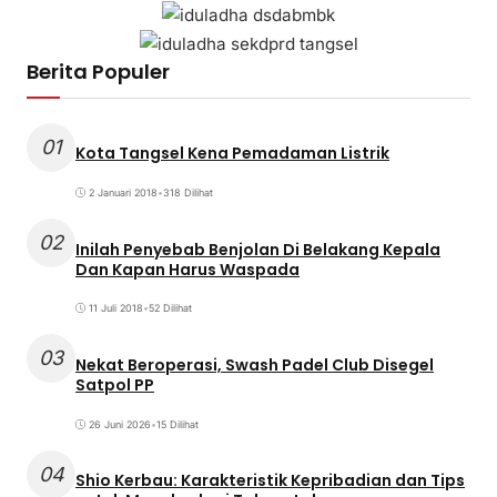
Berita Populer
01
Kota Tangsel Kena Pemadaman Listrik
2 Januari 2018
•
318 Dilihat
02
Inilah Penyebab Benjolan Di Belakang Kepala
Dan Kapan Harus Waspada
11 Juli 2018
•
52 Dilihat
03
Nekat Beroperasi, Swash Padel Club Disegel
Satpol PP
26 Juni 2026
•
15 Dilihat
04
Shio Kerbau: Karakteristik Kepribadian dan Tips