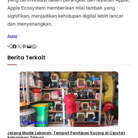
Apple Ecosystem memberikan nilai tambah yang
signifikan, menjadikan kehidupan digital lebih lancar
dan menyenangkan.
Apple
Facebook
Twitter
Pinterest
Mail
WhatsApp
Berita Terkait
Kota Tangsel
Life
Jelang Mudik Lebaran, Tempat Penitipan Kucing di Ciputat
Kebanjiran Titipan