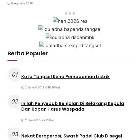
6 Agustus 2026
Berita Populer
01
Kota Tangsel Kena Pemadaman Listrik
2 Januari 2018
•
318 Dilihat
02
Inilah Penyebab Benjolan Di Belakang Kepala
Dan Kapan Harus Waspada
11 Juli 2018
•
42 Dilihat
03
Nekat Beroperasi, Swash Padel Club Disegel