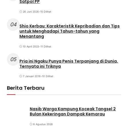
Satpol PP
26 Juni 2026
•
15 Dilihat
04
Shio Kerbau: Karakteristik Kepribadian dan Tips
untuk Menghadapi Tahun-tahun yang
Menantang
10 April 2023
•
11 Dilihat
05
Pria ini Ngaku Punya Penis Terpanjang di Dunia,
Ternyata ini Triknya
7 Januari 2018
•
10 Dilihat
Berita Terbaru
Nasib Warga Kampung Koceak Tangsel 2
Bulan Kekeringan Dampak Kemarau
6 Agustus 2026