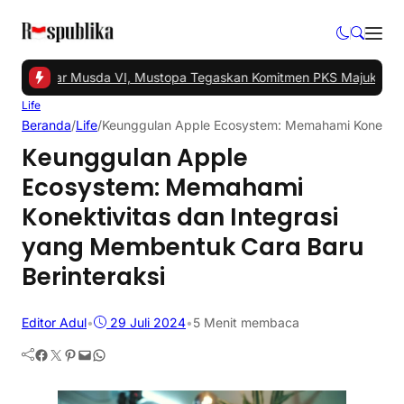
el Gelar Musda VI, Mustopa Tegaskan Komitmen PKS Majukan Tangs
Life
Beranda
/
Life
/
Keunggulan Apple Ecosystem: Memahami Konektivit
Keunggulan Apple
Ecosystem: Memahami
Konektivitas dan Integrasi
yang Membentuk Cara Baru
Berinteraksi
Editor Adul
•
29 Juli 2024
•
5 Menit membaca
Facebook
Twitter
Pinterest
Mail
WhatsApp