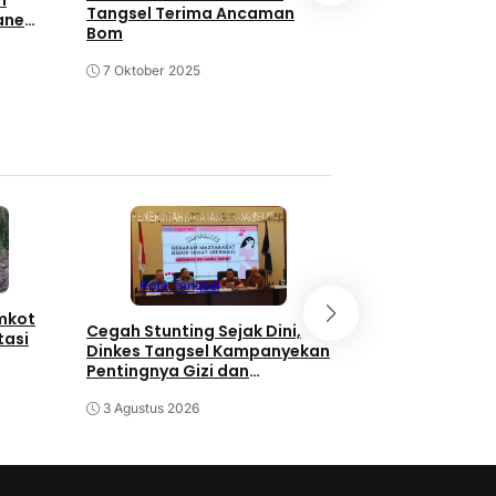
tewas di Tempa
Tangsel Terima Ancaman
ane
Bom
20 September 20
7 Oktober 2025
Kota Tangse
Kota Tangsel
emkot
3 Orang Diduga
Cegah Stunting Sejak Dini,
tasi
Pengganjal ATM
Dinkes Tangsel Kampanyekan
Diringkus Polisi
Pentingnya Gizi dan
Keaktifan Ibu Hamil
30 Juli 2026
3 Agustus 2026