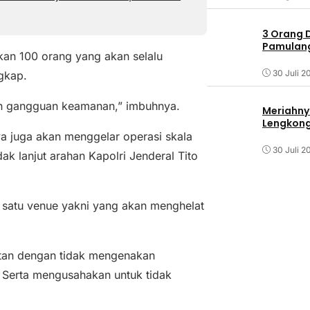
3 Orang 
Pamulang 
kan 100 orang yang akan selalu
30 Juli 2
gkap.
an gangguan keamanan,” imbuhnya.
Meriahny
Lengkon
a juga akan menggelar operasi skala
30 Juli 2
k lanjut arahan Kapolri Jenderal Tito
t satu venue yakni yang akan menghelat
tan dengan tidak mengenakan
 Serta mengusahakan untuk tidak