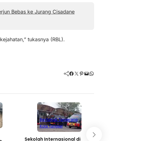
erjun Bebas ke Jurang Cisadane
 kejahatan,” tukasnya (RBL).
Facebook
Twitter
Pinterest
Mail
WhatsApp
Berita
Kab Tangerang
Kab Tanger
Kota Tangsel
Pengemudi SUV 
Pengendara Mot
Sekolah Internasional di
n