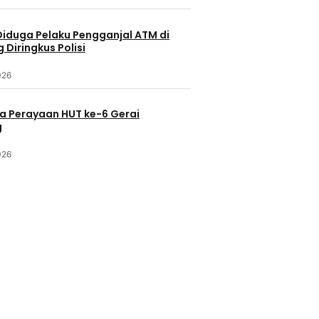
Diduga Pelaku Pengganjal ATM di
Diringkus Polisi
026
a Perayaan HUT ke-6 Gerai
g
026