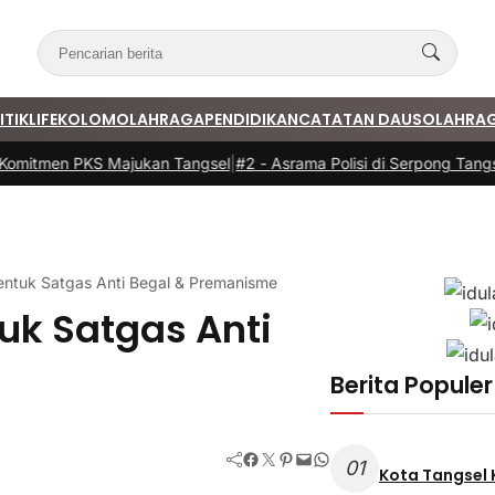
ITIK
LIFE
KOLOM
OLAHRAGA
PENDIDIKAN
CATATAN DAUS
OLAHRA
mitmen PKS Majukan Tangsel
|
#2 -
Asrama Polisi di Serpong Tangsel
entuk Satgas Anti Begal & Premanisme
uk Satgas Anti
Berita Populer
Facebook
Twitter
Pinterest
Mail
WhatsApp
01
Kota Tangsel