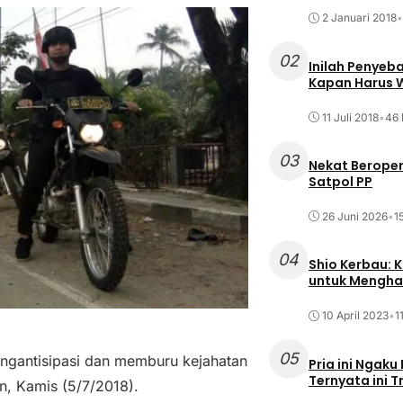
2 Januari 2018
•
02
Inilah Penyeb
Kapan Harus
11 Juli 2018
•
46 
03
Nekat Beroper
Satpol PP
26 Juni 2026
•
1
04
Shio Kerbau: K
untuk Mengha
10 April 2023
•
1
05
ngantisipasi dan memburu kejahatan
Pria ini Ngaku
Ternyata ini T
n, Kamis (5/7/2018).