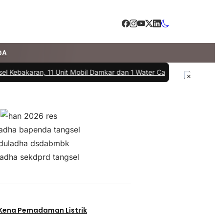
GA
 Kebakaran, 11 Unit Mobil Damkar dan 1 Water Cannon Diterjunkan
|
#3
×
 Kena Pemadaman Listrik