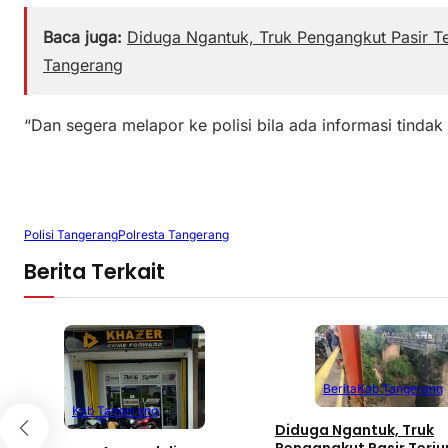
Baca juga:
Diduga Ngantuk, Truk Pengangkut Pasir T
Tangerang
“Dan segera melapor ke polisi bila ada informasi tindak
Polisi Tangerang
Polresta Tangerang
Berita Terkait
Berita
Kab Tangerang
Kab Tangerang
Diduga Ngantuk, Truk
Pengangkut Pasir Terju