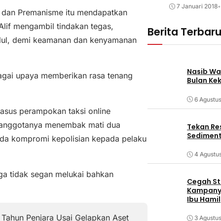
7 Januari 2018
•
al dan Premanisme itu mendapatkan
Alif mengambil tindakan tegas,
Berita Terbar
ilul, demi keamanan dan kenyamanan
Nasib Wa
agai upaya memberikan rasa tenang
Bulan Ke
6 Agustu
asus perampokan taksi online
, anggotanya menembak mati dua
Tekan Res
Sediment
 ada kompromi kepolisian kepada pelaku
4 Agustu
uga tidak segan melukai bahkan
Cegah Stu
Kampanye
Ibu Hamil
 Tahun Penjara Usai Gelapkan Aset
3 Agustu