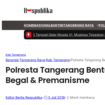
HOME
NASIONAL
BANTEN
TANGERANG RAYA
POL
#1 -
PKS Tangsel Gelar Musda VI, Mustopa Tegaskan Ko
Kab Tangerang
Beranda
/
Tangerang Raya
/
Kab Tangerang
/
Polresta Tangerang B
Polresta Tangerang Bent
Begal & Premanisme
Editor Berita Respublika
•
5 Juli 2018
•
2 Menit membaca