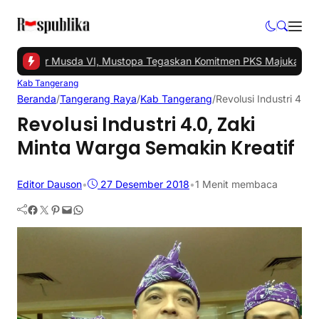
el Gelar Musda VI, Mustopa Tegaskan Komitmen PKS Majukan Tang
Kab Tangerang
Beranda
/
Tangerang Raya
/
Kab Tangerang
/
Revolusi Industri 4.0
Revolusi Industri 4.0, Zaki
Minta Warga Semakin Kreatif
Editor Dauson
•
27 Desember 2018
•
1 Menit membaca
Facebook
Twitter
Pinterest
Mail
WhatsApp