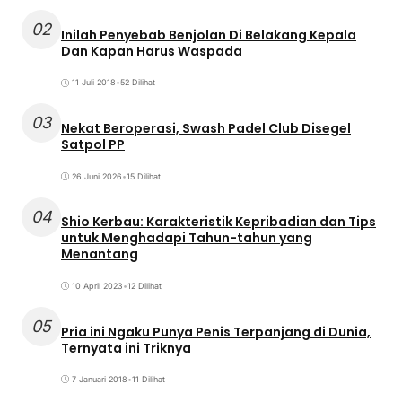
02
Inilah Penyebab Benjolan Di Belakang Kepala
Dan Kapan Harus Waspada
11 Juli 2018
•
52 Dilihat
03
Nekat Beroperasi, Swash Padel Club Disegel
Satpol PP
26 Juni 2026
•
15 Dilihat
04
Shio Kerbau: Karakteristik Kepribadian dan Tips
untuk Menghadapi Tahun-tahun yang
Menantang
10 April 2023
•
12 Dilihat
05
Pria ini Ngaku Punya Penis Terpanjang di Dunia,
Ternyata ini Triknya
7 Januari 2018
•
11 Dilihat