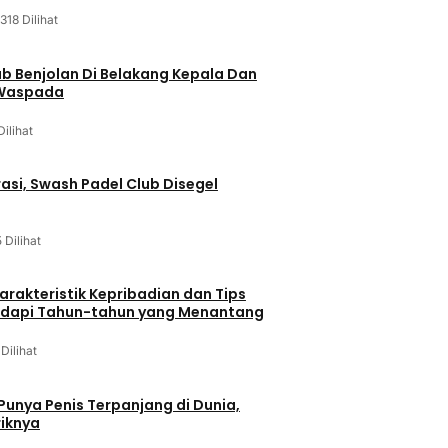
318 Dilihat
ab Benjolan Di Belakang Kepala Dan
 Waspada
Dilihat
asi, Swash Padel Club Disegel
5 Dilihat
arakteristik Kepribadian dan Tips
dapi Tahun-tahun yang Menantang
 Dilihat
 Punya Penis Terpanjang di Dunia,
riknya