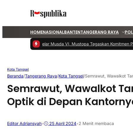
HOME
NASIONAL
BANTEN
TANGERANG RAYA
POL
1 -
PKS Tangsel Gelar Musda VI, Mustopa Tegaskan Komitmen PKS 
Kota Tangsel
Beranda
/
Tangerang Raya
/
Kota Tangsel
/
Semrawut, Wawalkot Tan
Semrawut, Wawalkot Tan
Optik di Depan Kantorny
Editor Adriansyah
•
25 April 2024
•
2 Menit membaca