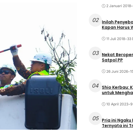
2 Januari 2018
•
02
Inilah Penyeb
Kapan Harus
11 Juli 2018
•
33 
03
Nekat Beroper
Satpol PP
26 Juni 2026
•
1
04
Shio Kerbau: K
untuk Mengha
10 April 2023
•
9
05
Pria ini Ngaku
Ternyata ini T