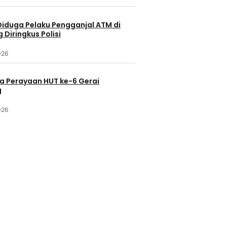
Diduga Pelaku Pengganjal ATM di
Diringkus Polisi
026
a Perayaan HUT ke-6 Gerai
g
026