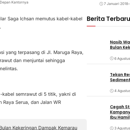
i Depan Kantornya
7 Januari 2018
•
Berita Terbar
ilar Saga Ichsan memutus kabel-kabel
.
Nasib Wa
Bulan Ke
asi yang terpasang di Jl. Maruga Raya,
6 Agustu
semrawut dan menjuntai sehingga
elintas.
Tekan Res
Sediment
4 Agustu
abel semrawut di 5 titik, yakni di
an Raya Serua, dan Jalan WR
Cegah Stu
Kampanye
Ibu Hamil
Bulan Kekeringan Dampak Kemarau
3 Agustu