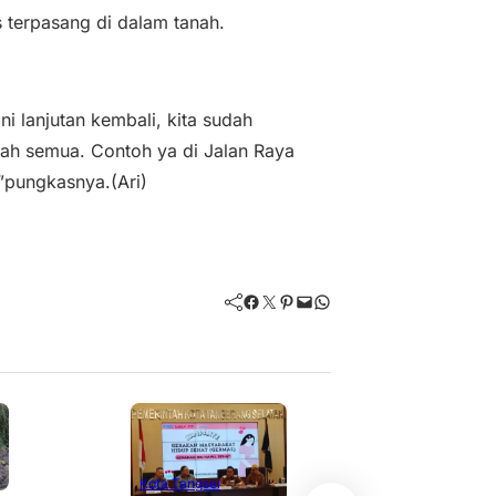
s terpasang di dalam tanah.
Ini lanjutan kembali, kita sudah
nah semua. Contoh ya di Jalan Raya
,”pungkasnya.(Ari)
Facebook
Twitter
Pinterest
Mail
WhatsApp
Kota Tangse
Kota Tangsel