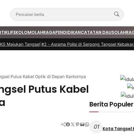
ITIK
LIFE
KOLOM
OLAHRAGA
PENDIDIKAN
CATATAN DAUS
OLAHRA
Majukan Tangsel
|
#2 -
Asrama Polisi di Serpong Tangsel Kebakaran, 
gsel Putus Kabel Optik di Depan Kantornya
gsel Putus Kabel
a
Berita Populer
Facebook
Twitter
Pinterest
Mail
WhatsApp
01
Kota Tangsel