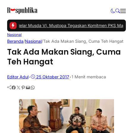
angsel Gelar Musda VI, Mustopa Tegaskan Komitmen PKS Majukan T
Nasional
Beranda
/
Nasional
/
Tak Ada Makan Siang, Cuma Teh Hangat
Tak Ada Makan Siang, Cuma
Teh Hangat
Editor Adul
•
25 Oktober 2017
•
1 Menit membaca
Facebook
Twitter
Pinterest
Mail
WhatsApp