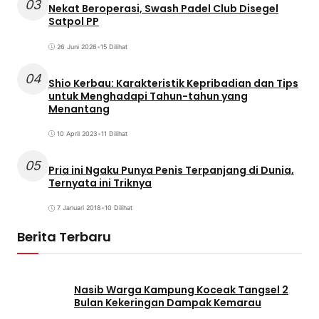
03
Nekat Beroperasi, Swash Padel Club Disegel
Satpol PP
26 Juni 2026
•
15 Dilihat
04
Shio Kerbau: Karakteristik Kepribadian dan Tips
untuk Menghadapi Tahun-tahun yang
Menantang
10 April 2023
•
11 Dilihat
05
Pria ini Ngaku Punya Penis Terpanjang di Dunia,
Ternyata ini Triknya
7 Januari 2018
•
10 Dilihat
Berita Terbaru
Nasib Warga Kampung Koceak Tangsel 2
Bulan Kekeringan Dampak Kemarau