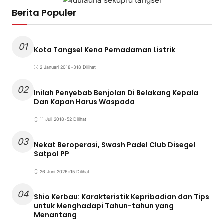
Berita Populer
01
Kota Tangsel Kena Pemadaman Listrik
2 Januari 2018
•
318 Dilihat
02
Inilah Penyebab Benjolan Di Belakang Kepala
Dan Kapan Harus Waspada
11 Juli 2018
•
52 Dilihat
03
Nekat Beroperasi, Swash Padel Club Disegel
Satpol PP
26 Juni 2026
•
15 Dilihat
04
Shio Kerbau: Karakteristik Kepribadian dan Tips
untuk Menghadapi Tahun-tahun yang
Menantang