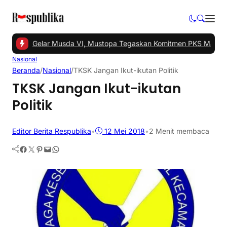
angsel Gelar Musda VI, Mustopa Tegaskan Komitmen PKS Majukan 
Nasional
Beranda
/
Nasional
/
TKSK Jangan Ikut-ikutan Politik
TKSK Jangan Ikut-ikutan
Politik
Editor Berita Respublika
•
12 Mei 2018
•
2 Menit membaca
Facebook
Twitter
Pinterest
Mail
WhatsApp