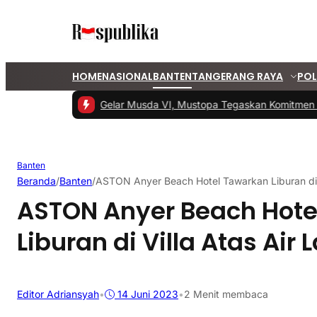
HOME
NASIONAL
BANTEN
TANGERANG RAYA
POL
#1 -
PKS Tangsel Gelar Musda VI, Mustopa Tegaskan Komitmen PKS
Banten
Beranda
/
Banten
/
ASTON Anyer Beach Hotel Tawarkan Liburan di V
ASTON Anyer Beach Hote
Liburan di Villa Atas Air 
Editor Adriansyah
•
14 Juni 2023
•
2 Menit membaca