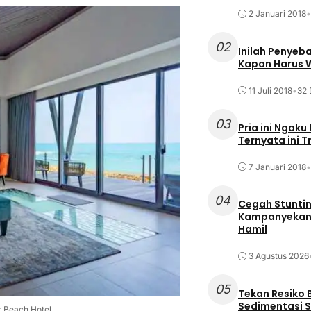
2 Januari 2018
•
02
Inilah Penyeb
Kapan Harus
11 Juli 2018
•
32 
03
Pria ini Ngaku
Ternyata ini T
7 Januari 2018
•
04
Cegah Stuntin
Kampanyekan P
Hamil
3 Agustus 2026
05
Tekan Resiko 
Sedimentasi S
 Beach Hotel