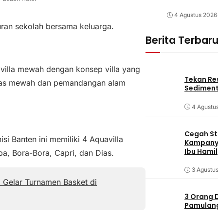
4 Agustus 2026
uran sekolah bersama keluarga.
Berita Terbar
villa mewah dengan konsep villa yang
Tekan Res
ilitas mewah dan pemandangan alam
Sediment
4 Agustu
Cegah Stu
si Banten ini memiliki 4 Aquavilla
Kampanye
Ibu Hamil
a, Bora-Bora, Capri, dan Dias.
3 Agustu
 Gelar Turnamen Basket di
3 Orang 
Pamulang 