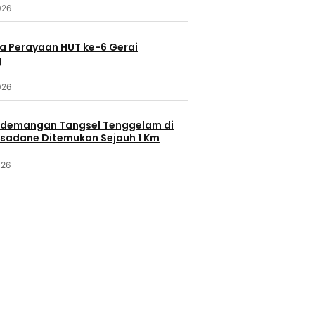
026
a Perayaan HUT ke-6 Gerai
g
026
demangan Tangsel Tenggelam di
isadane Ditemukan Sejauh 1 Km
026