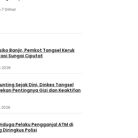
•
7 Dilihat
u
iko Banjir, Pemkot Tangsel Keruk
asi Sungai Ciputat
s 2026
nting Sejak Dini, Dinkes Tangsel
kan Pentingnya Gizi dan Keaktifan
s 2026
Diduga Pelaku Pengganjal ATM di
Diringkus Polisi