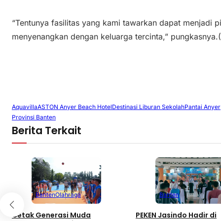
“Tentunya fasilitas yang kami tawarkan dapat menjadi pi
menyenangkan dengan keluarga tercinta,” pungkasnya.(
Aquavilla
ASTON Anyer Beach Hotel
Destinasi Liburan Sekolah
Pantai Anyer
Provinsi Banten
Berita Terkait
Banten
Olahraga
Banten
Cetak Generasi Muda
PEKEN Jasindo Hadir di