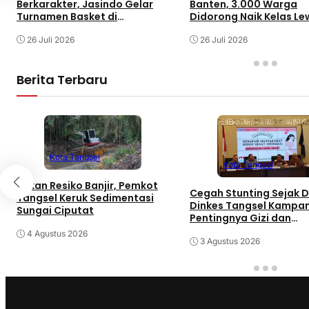
Berkarakter, Jasindo Gelar
Banten, 3.000 Warga
Turnamen Basket di
Didorong Naik Kelas Le
Pandeglang Via Program
Penguatan UMKM dan 
Satyaraga
26 Juli 2026
26 Juli 2026
Berita Terbaru
Kota Tangsel
Kota Tangsel
Tekan Resiko Banjir, Pemkot
Cegah Stunting Sejak Di
Tangsel Keruk Sedimentasi
Dinkes Tangsel Kampa
Sungai Ciputat
Pentingnya Gizi dan
Keaktifan Ibu Hamil
4 Agustus 2026
3 Agustus 2026