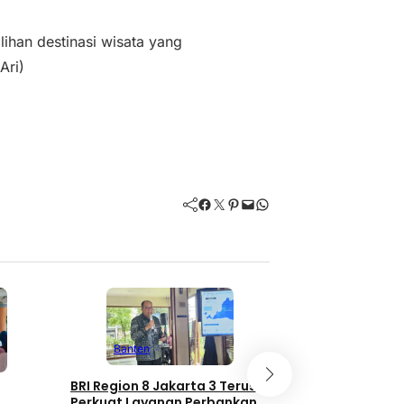
lihan destinasi wisata yang
Ari)
Facebook
Twitter
Pinterest
Mail
WhatsApp
Banten
Banten
Bea Cukai Bant
BRI Region 8 Jakarta 3 Terus
Peredaran 8,2 J
Perkuat Layanan Perbankan