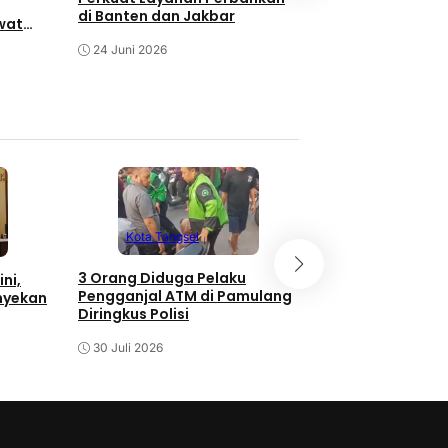
Rokok Ilegal di 
di Banten dan Jakbar
wat
Budaya
12 Juni 2026
24 Juni 2026
Kota Tangsel
Kota Tangse
3 Orang Diduga Pelaku
ni,
Meriahnya Pera
Pengganjal ATM di Pamulang
nyekan
Gerai Lengkong
Diringkus Polisi
30 Juli 2026
30 Juli 2026