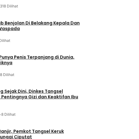
318 Dilihat
ab Benjolan Di Belakang Kepala Dan
 Waspada
Dilihat
 Punya Penis Terpanjang di Dunia,
riknya
8 Dilihat
g Sejak Dini, Dinkes Tangsel
entingnya Gizi dan Keaktifan Ibu
•
8 Dilihat
Banjir, Pemkot Tangsel Keruk
ungai Ciputat