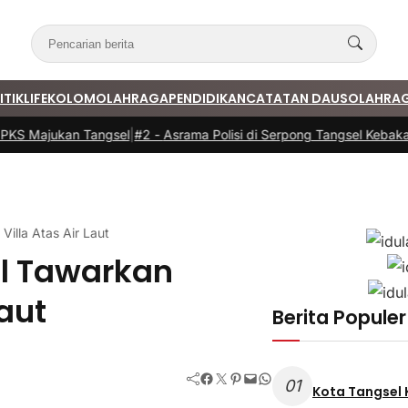
ITIK
LIFE
KOLOM
OLAHRAGA
PENDIDIKAN
CATATAN DAUS
OLAHRA
 Majukan Tangsel
|
#2 -
Asrama Polisi di Serpong Tangsel Kebakaran,
illa Atas Air Laut
l Tawarkan
Laut
Berita Populer
Facebook
Twitter
Pinterest
Mail
WhatsApp
01
Kota Tangsel