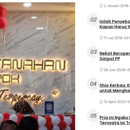
2 Januari 2018
•
02
Inilah Penyeb
Kapan Harus
11 Juli 2018
•
33 
03
Nekat Beroper
Satpol PP
26 Juni 2026
•
1
04
Shio Kerbau: K
untuk Mengha
10 April 2023
•
9
05
Pria ini Ngaku
Ternyata ini T