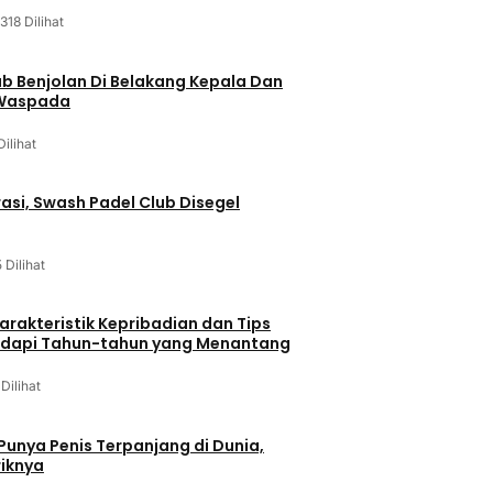
318 Dilihat
ab Benjolan Di Belakang Kepala Dan
 Waspada
Dilihat
asi, Swash Padel Club Disegel
5 Dilihat
arakteristik Kepribadian dan Tips
dapi Tahun-tahun yang Menantang
 Dilihat
 Punya Penis Terpanjang di Dunia,
riknya