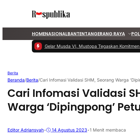
HOME
NASIONAL
BANTEN
TANGERANG RAYA
POL
#1 -
PKS Tangsel Gelar Musda VI, Mustopa Tegaskan Komitmen PK
Berita
Beranda
/
Berita
/
Cari Infomasi Validasi SHM, Seorang Warga ‘Di
Cari Infomasi Validasi 
Warga ‘Dipingpong’ Pet
Editor Adriansyah
•
14 Agustus 2023
•
1 Menit membaca