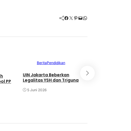
Facebook
Twitter
Pinterest
Mail
WhatsApp
Berita
Pendidikan
Berita
UIN Jakarta Beberkan
Sertifikat Ruma
sh
Legalitas YSH dan Triguna
Jaminan, Kelua
pol PP
Pertanyakan Pr
5 Juni 2026
KUR di BRI Unit 
20 Mei 2026