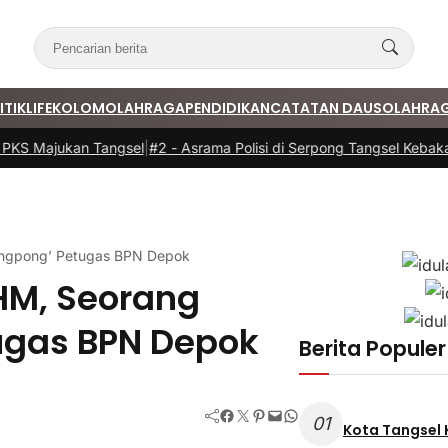
ITIK
LIFE
KOLOM
OLAHRAGA
PENDIDIKAN
CATATAN DAUS
OLAHRA
S Majukan Tangsel
|
#2 -
Asrama Polisi di Serpong Tangsel Kebakaran
pingpong’ Petugas BPN Depok
SHM, Seorang
ugas BPN Depok
Berita Populer
Facebook
Twitter
Pinterest
Mail
WhatsApp
01
Kota Tangsel