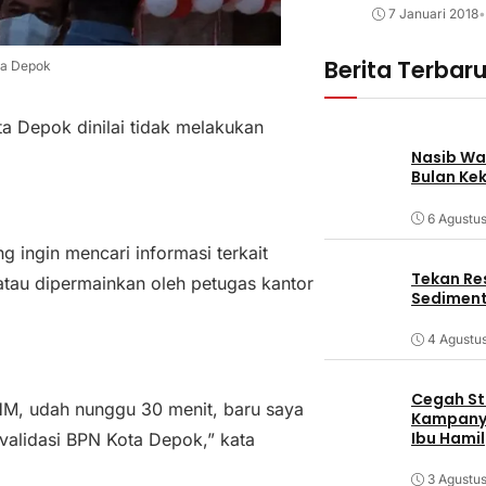
7 Januari 2018
•
Berita Terbar
ta Depok
 Depok dinilai tidak melakukan
Nasib Wa
Bulan Ke
6 Agustu
g ingin mencari informasi terkait
Tekan Res
 atau dipermainkan oleh petugas kantor
Sediment
4 Agustu
Cegah Stu
M, udah nunggu 30 menit, baru saya
Kampanye
Ibu Hamil
validasi BPN Kota Depok,” kata
3 Agustu