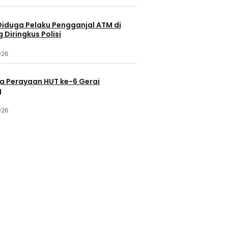
Diduga Pelaku Pengganjal ATM di
Diringkus Polisi
026
a Perayaan HUT ke-6 Gerai
g
026