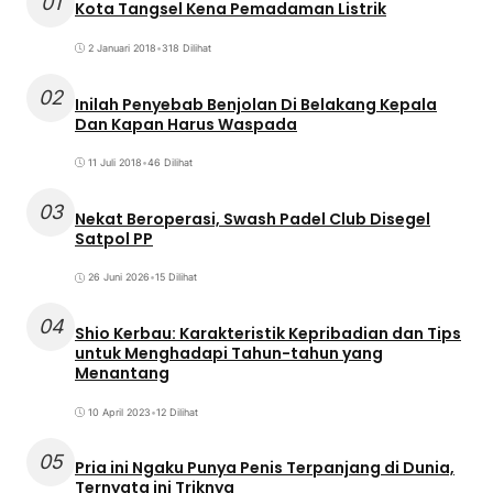
01
Kota Tangsel Kena Pemadaman Listrik
2 Januari 2018
•
318 Dilihat
02
Inilah Penyebab Benjolan Di Belakang Kepala
Dan Kapan Harus Waspada
11 Juli 2018
•
46 Dilihat
03
Nekat Beroperasi, Swash Padel Club Disegel
Satpol PP
26 Juni 2026
•
15 Dilihat
04
Shio Kerbau: Karakteristik Kepribadian dan Tips
untuk Menghadapi Tahun-tahun yang
Menantang
10 April 2023
•
12 Dilihat
05
Pria ini Ngaku Punya Penis Terpanjang di Dunia,
Ternyata ini Triknya