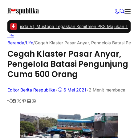
Gelar Musda VI, Mustopa Tegaskan Komitmen PKS Majukan Tangsel
Life
Beranda
/
Life
/
Cegah Klaster Pasar Anyar, Pengelola Batasi Pen
Cegah Klaster Pasar Anyar,
Pengelola Batasi Pengunjung
Cuma 500 Orang
Editor Berita Respublika
•
6 Mei 2021
•
2 Menit membaca
Facebook
Twitter
Pinterest
Mail
WhatsApp