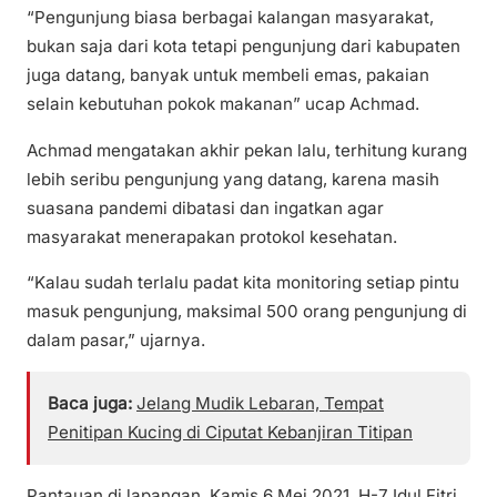
“Pengunjung biasa berbagai kalangan masyarakat,
bukan saja dari kota tetapi pengunjung dari kabupaten
juga datang, banyak untuk membeli emas, pakaian
selain kebutuhan pokok makanan” ucap Achmad.
Achmad mengatakan akhir pekan lalu, terhitung kurang
lebih seribu pengunjung yang datang, karena masih
suasana pandemi dibatasi dan ingatkan agar
masyarakat menerapakan protokol kesehatan.
“Kalau sudah terlalu padat kita monitoring setiap pintu
masuk pengunjung, maksimal 500 orang pengunjung di
dalam pasar,” ujarnya.
Baca juga:
Jelang Mudik Lebaran, Tempat
Penitipan Kucing di Ciputat Kebanjiran Titipan
Pantauan di lapangan, Kamis 6 Mei 2021, H-7 Idul Fitri