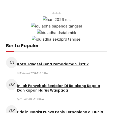
Berita Populer
01
Kota Tangsel Kena Pemadaman Listrik
2 Januari 2018
•
318 Dilihat
02
Inilah Penyebab Benjolan Di Belakang Kepala
Dan Kapan Harus Waspada
11 Juli 2018
•
32 Dilihat
03
Pria ini Ngaku Punya Penis Terpanjang di Dunia,