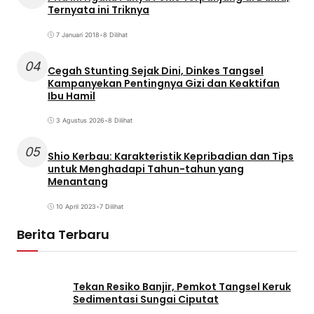
Ternyata ini Triknya
7 Januari 2018
•
8 Dilihat
04
Cegah Stunting Sejak Dini, Dinkes Tangsel
Kampanyekan Pentingnya Gizi dan Keaktifan
Ibu Hamil
3 Agustus 2026
•
8 Dilihat
05
Shio Kerbau: Karakteristik Kepribadian dan Tips
untuk Menghadapi Tahun-tahun yang
Menantang
10 April 2023
•
7 Dilihat
Berita Terbaru
Tekan Resiko Banjir, Pemkot Tangsel Keruk
Sedimentasi Sungai Ciputat