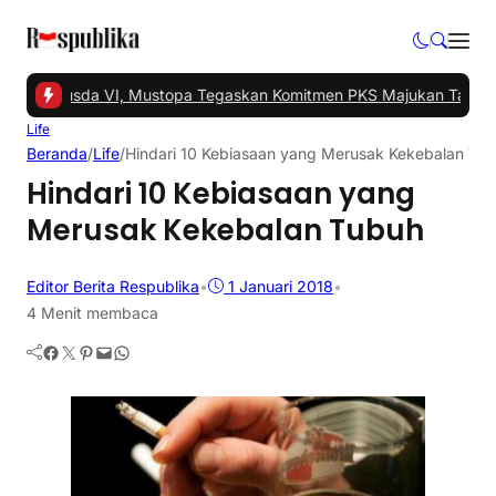
elar Musda VI, Mustopa Tegaskan Komitmen PKS Majukan Tangsel
|
#
Life
Beranda
/
Life
/
Hindari 10 Kebiasaan yang Merusak Kekebalan Tu
Hindari 10 Kebiasaan yang
Merusak Kekebalan Tubuh
Editor Berita Respublika
•
1 Januari 2018
•
4 Menit membaca
Facebook
Twitter
Pinterest
Mail
WhatsApp