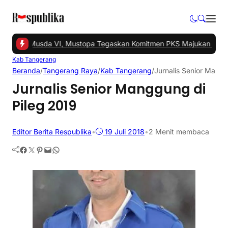
 Gelar Musda VI, Mustopa Tegaskan Komitmen PKS Majukan Tangse
Kab Tangerang
Beranda
/
Tangerang Raya
/
Kab Tangerang
/
Jurnalis Senior Mangg
Jurnalis Senior Manggung di
Pileg 2019
Editor Berita Respublika
•
19 Juli 2018
•
2 Menit membaca
Facebook
Twitter
Pinterest
Mail
WhatsApp