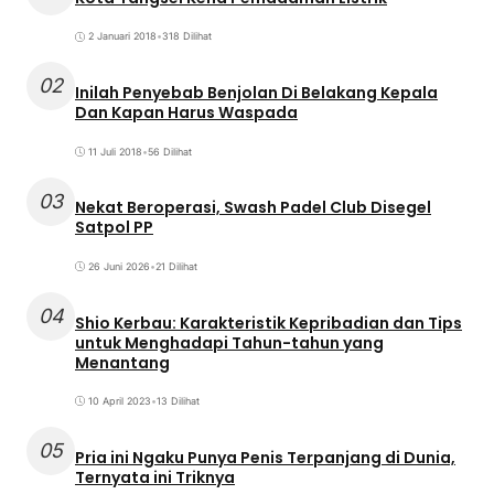
2 Januari 2018
•
318 Dilihat
02
Inilah Penyebab Benjolan Di Belakang Kepala
Dan Kapan Harus Waspada
11 Juli 2018
•
56 Dilihat
03
Nekat Beroperasi, Swash Padel Club Disegel
Satpol PP
26 Juni 2026
•
21 Dilihat
04
Shio Kerbau: Karakteristik Kepribadian dan Tips
untuk Menghadapi Tahun-tahun yang
Menantang
10 April 2023
•
13 Dilihat
05
Pria ini Ngaku Punya Penis Terpanjang di Dunia,
Ternyata ini Triknya