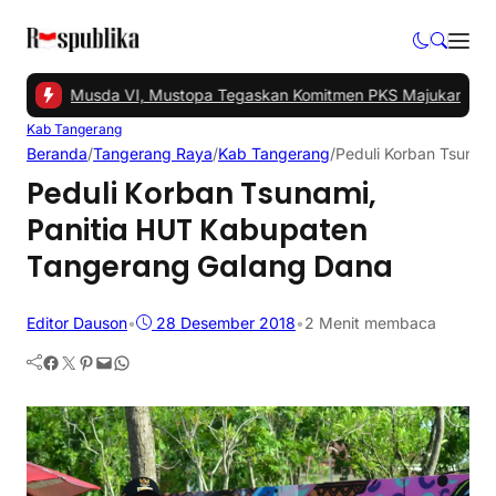
l Gelar Musda VI, Mustopa Tegaskan Komitmen PKS Majukan Tangs
Kab Tangerang
Beranda
/
Tangerang Raya
/
Kab Tangerang
/
Peduli Korban Tsunam
Peduli Korban Tsunami,
Panitia HUT Kabupaten
Tangerang Galang Dana
Editor Dauson
•
28 Desember 2018
•
2 Menit membaca
Facebook
Twitter
Pinterest
Mail
WhatsApp