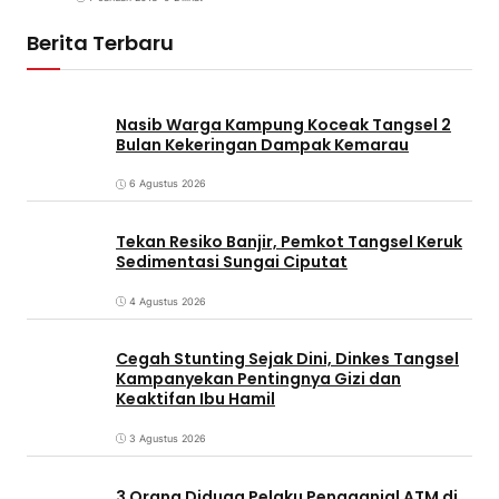
Berita Terbaru
Nasib Warga Kampung Koceak Tangsel 2
Bulan Kekeringan Dampak Kemarau
6 Agustus 2026
Tekan Resiko Banjir, Pemkot Tangsel Keruk
Sedimentasi Sungai Ciputat
4 Agustus 2026
Cegah Stunting Sejak Dini, Dinkes Tangsel
Kampanyekan Pentingnya Gizi dan
Keaktifan Ibu Hamil
3 Agustus 2026
3 Orang Diduga Pelaku Pengganjal ATM di