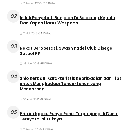
2 Januari 2018
•
318 Dilihat
02
Inilah Penyebab Benjolan Di Belakang Kepala
Dan Kapan Harus Waspada
11 Juli 2018
•
34 Dilihat
03
Nekat Beroperasi, Swash Padel Club Disegel
Satpol PP
26 Juni 2026
•
15 Dilihat
04
Shio Kerbau: Karakteristik Kepribadian dan Tips
untuk Menghadapi Tahun-tahun yang
Menantang
10 April 2023
•
9 Dilihat
05
Pria ini Ngaku Punya Penis Terpanjang di Dunia,
Ternyata ini Triknya
7 Januari 2018
•
9 Dilihat