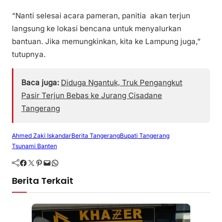
“Nanti selesai acara pameran, panitia akan terjun
langsung ke lokasi bencana untuk menyalurkan
bantuan. Jika memungkinkan, kita ke Lampung juga,”
tutupnya.
Baca juga:
Diduga Ngantuk, Truk Pengangkut
Pasir Terjun Bebas ke Jurang Cisadane
Tangerang
Ahmed Zaki Iskandar
Berita Tangerang
Bupati Tangerang
Tsunami Banten
Facebook
Twitter
Pinterest
Mail
WhatsApp
Berita Terkait