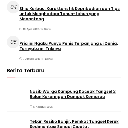
04
Shio Kerbau: Karakteristik Kepribadian dan Tips
untuk Menghadapi Tahun-tahun yang
Menantang
10 April 2023
•
12 Dilihat
05
Pria ini Ngaku Punya Penis Terpanjang di Dunia,
Ternyata ini Triknya
7 Januari 2018
•
11 Dilihat
Berita Terbaru
Nasib Warga Kampung Koceak Tangsel 2
Bulan Kekeringan Dampak Kemarau
6 Agustus 2026
Tekan Resiko Banjir, Pemkot Tangsel Keruk
Sedimentasi Sungai Ciputat