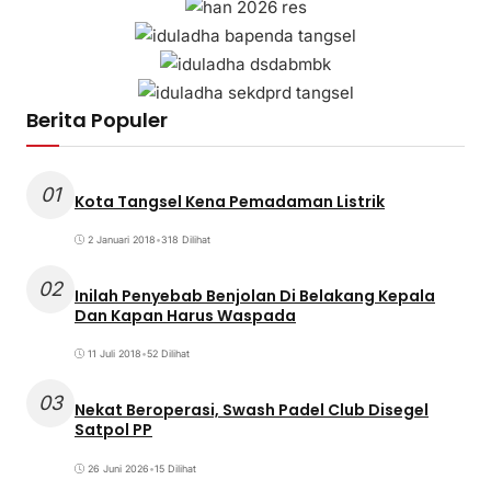
Berita Populer
01
Kota Tangsel Kena Pemadaman Listrik
2 Januari 2018
•
318 Dilihat
02
Inilah Penyebab Benjolan Di Belakang Kepala
Dan Kapan Harus Waspada
11 Juli 2018
•
52 Dilihat
03
Nekat Beroperasi, Swash Padel Club Disegel
Satpol PP
26 Juni 2026
•
15 Dilihat