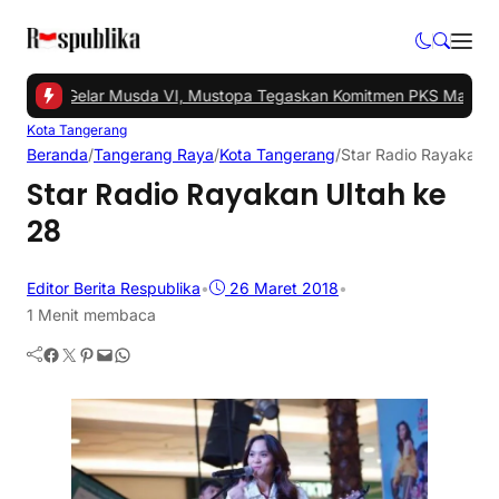
angsel Gelar Musda VI, Mustopa Tegaskan Komitmen PKS Majukan 
Kota Tangerang
Beranda
/
Tangerang Raya
/
Kota Tangerang
/
Star Radio Rayakan U
Star Radio Rayakan Ultah ke
28
Editor Berita Respublika
•
26 Maret 2018
•
1 Menit membaca
Facebook
Twitter
Pinterest
Mail
WhatsApp