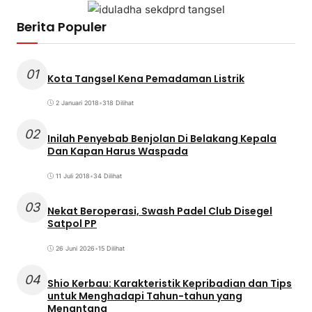
Berita Populer
01
Kota Tangsel Kena Pemadaman Listrik
2 Januari 2018
•
318 Dilihat
02
Inilah Penyebab Benjolan Di Belakang Kepala
Dan Kapan Harus Waspada
11 Juli 2018
•
34 Dilihat
03
Nekat Beroperasi, Swash Padel Club Disegel
Satpol PP
26 Juni 2026
•
15 Dilihat
04
Shio Kerbau: Karakteristik Kepribadian dan Tips
untuk Menghadapi Tahun-tahun yang
Menantang