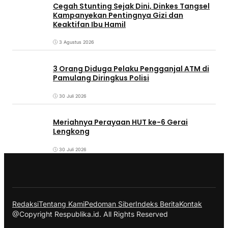
Cegah Stunting Sejak Dini, Dinkes Tangsel
Kampanyekan Pentingnya Gizi dan
Keaktifan Ibu Hamil
3 Agustus 2026
3 Orang Diduga Pelaku Pengganjal ATM di
Pamulang Diringkus Polisi
30 Juli 2026
Meriahnya Perayaan HUT ke-6 Gerai
Lengkong
30 Juli 2026
Redaksi
Tentang Kami
Pedoman Siber
Indeks Berita
Kontak
@Copyright Respublika.id. All Rights Reserved