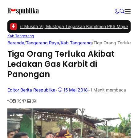
sel Gelar Musda VI, Mustopa Tegaskan Komitmen PKS Majukan Tan
Kab Tangerang
Beranda
/
Tangerang Raya
/
Kab Tangerang
/
Tiga Orang Terluka A
Tiga Orang Terluka Akibat
Ledakan Gas Karbit di
Panongan
Editor Berita Respublika
•
15 Mei 2018
•
1 Menit membaca
Facebook
Twitter
Pinterest
Mail
WhatsApp