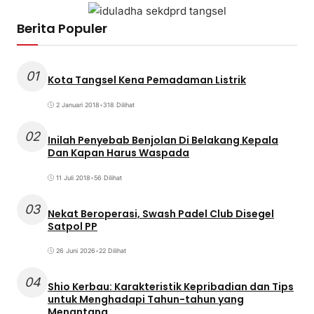
Berita Populer
01
Kota Tangsel Kena Pemadaman Listrik
2 Januari 2018
•
318 Dilihat
02
Inilah Penyebab Benjolan Di Belakang Kepala
Dan Kapan Harus Waspada
11 Juli 2018
•
56 Dilihat
03
Nekat Beroperasi, Swash Padel Club Disegel
Satpol PP
26 Juni 2026
•
22 Dilihat
04
Shio Kerbau: Karakteristik Kepribadian dan Tips
untuk Menghadapi Tahun-tahun yang
Menantang