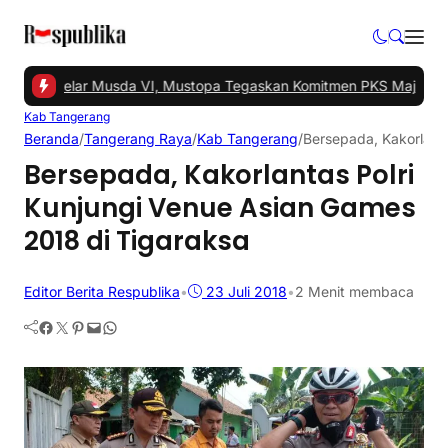
gsel Gelar Musda VI, Mustopa Tegaskan Komitmen PKS Majukan Tan
Kab Tangerang
Beranda
/
Tangerang Raya
/
Kab Tangerang
/
Bersepada, Kakorlanta
Bersepada, Kakorlantas Polri
Kunjungi Venue Asian Games
2018 di Tigaraksa
Editor Berita Respublika
•
23 Juli 2018
•
2 Menit membaca
Facebook
Twitter
Pinterest
Mail
WhatsApp