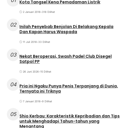
01
Kota Tangsel Kena Pemadaman Listrik
2 Januari 2018
•
318 Dilihat
02
Inilah Penyebab Benjolan Di Belakang Kepala
Dan Kapan Harus Waspada
11 Juli 2018
•
33 Dilihat
03
Nekat Beroperasi, Swash Padel Club Disegel
Satpol PP
26 Juni 2026
•
15 Dilihat
04
Pria ini Ngaku Punya Penis Terpanjang di Dunia,
Ternyata ini Triknya
7 Januari 2018
•
9 Dilihat
05
Shio Kerbau: Karakteristik Kepribadian dan Tips
untuk Menghadapi Tahun-tahun yang
Menantang