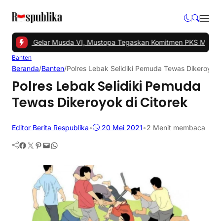
Tangsel Gelar Musda VI, Mustopa Tegaskan Komitmen PKS Majukan
Banten
Beranda
/
Banten
/
Polres Lebak Selidiki Pemuda Tewas Dikeroyok 
Polres Lebak Selidiki Pemuda
Tewas Dikeroyok di Citorek
Editor Berita Respublika
•
20 Mei 2021
•
2 Menit membaca
Facebook
Twitter
Pinterest
Mail
WhatsApp