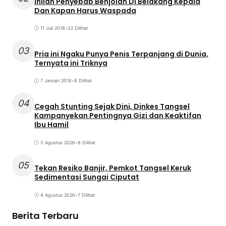
Inilah Penyebab Benjolan Di Belakang Kepala
Dan Kapan Harus Waspada
11 Juli 2018
•
32 Dilihat
03
Pria ini Ngaku Punya Penis Terpanjang di Dunia,
Ternyata ini Triknya
7 Januari 2018
•
8 Dilihat
04
Cegah Stunting Sejak Dini, Dinkes Tangsel
Kampanyekan Pentingnya Gizi dan Keaktifan
Ibu Hamil
3 Agustus 2026
•
8 Dilihat
05
Tekan Resiko Banjir, Pemkot Tangsel Keruk
Sedimentasi Sungai Ciputat
4 Agustus 2026
•
7 Dilihat
Berita Terbaru