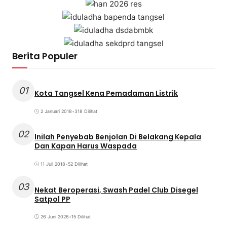
Berita Populer
01
Kota Tangsel Kena Pemadaman Listrik
2 Januari 2018
•
318 Dilihat
02
Inilah Penyebab Benjolan Di Belakang Kepala
Dan Kapan Harus Waspada
11 Juli 2018
•
52 Dilihat
03
Nekat Beroperasi, Swash Padel Club Disegel
Satpol PP
26 Juni 2026
•
15 Dilihat