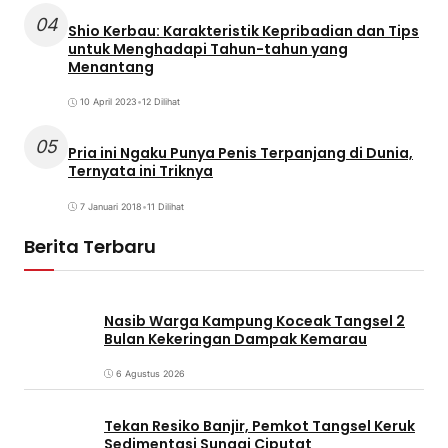
04
Shio Kerbau: Karakteristik Kepribadian dan Tips
untuk Menghadapi Tahun-tahun yang
Menantang
10 April 2023
•
12 Dilihat
05
Pria ini Ngaku Punya Penis Terpanjang di Dunia,
Ternyata ini Triknya
7 Januari 2018
•
11 Dilihat
Berita Terbaru
Nasib Warga Kampung Koceak Tangsel 2
Bulan Kekeringan Dampak Kemarau
6 Agustus 2026
Tekan Resiko Banjir, Pemkot Tangsel Keruk
Sedimentasi Sungai Ciputat