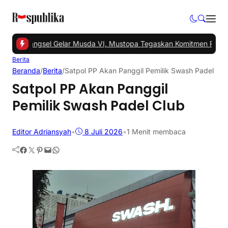
-
PKS Tangsel Gelar Musda VI, Mustopa Tegaskan Komitmen PKS Ma
Berita
Beranda
/
Berita
/
Satpol PP Akan Panggil Pemilik Swash Padel Clu
Satpol PP Akan Panggil
Pemilik Swash Padel Club
Editor Adriansyah
•
8 Juli 2026
•
1 Menit membaca
Facebook
Twitter
Pinterest
Mail
WhatsApp