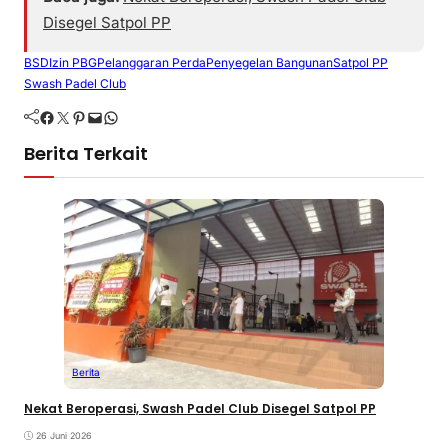
Disegel Satpol PP
BSD
Izin PBG
Pelanggaran Perda
Penyegelan Bangunan
Satpol PP
Swash Padel Club
Facebook
Twitter
Pinterest
Mail
WhatsApp
Berita Terkait
Berita
Nekat Beroperasi, Swash Padel Club Disegel Satpol PP
26 Juni 2026