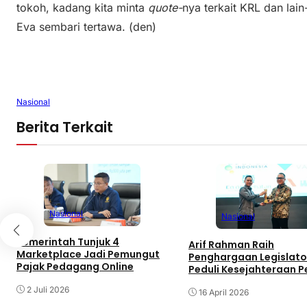
tokoh, kadang kita minta
quote-
nya terkait KRL dan lain
Eva sembari tertawa. (den)
Nasional
Berita Terkait
Nasional
Nasional
Pemerintah Tunjuk 4
Arif Rahman Raih
Marketplace Jadi Pemungut
Penghargaan Legislato
Pajak Pedagang Online
Peduli Kesejahteraan P
dan Nelayan di KWP Aw
2 Juli 2026
2026
16 April 2026