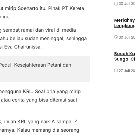
30 Juli 2
 mirip Soeharto itu. Pihak PT Kereta
ini.
Meriahny
Lengkon
g sempat ramai dan viral di media
30 Juli 2
 tahu beliau sudah meninggal, sehingga
si Eva Chairunissa.
Bocah Ka
Sungai C
Peduli Kesejahteraan Petani dan
27 Juli 2
engguna KRL. Soal pria yang mirip
tau cerita yang bisa ditemui saat
, inilah KRL yang naik A sampai Z
benarnya. Kalau memang dia seorang