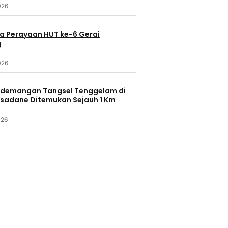
026
a Perayaan HUT ke-6 Gerai
g
026
demangan Tangsel Tenggelam di
isadane Ditemukan Sejauh 1 Km
026