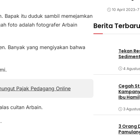
10 April 2023
•
7
m. Bapak itu duduk sambil memejamkan
Berita Terbar
h foto adalah fotografer Arbain
izen. Banyak yang mengiyakan bahwa
Tekan Res
Sediment
4 Agustu
mi.
Cegah Stu
mungut Pajak Pedagang Online
Kampanye
Ibu Hamil
las cuitan Arbain.
3 Agustu
.
3 Orang 
Pamulang 