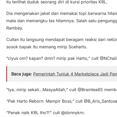
itu terlihat duduk seorang diri di kursi prioritas KRL.
Dia mengenakan jaket dan memakai topi berwarna hita
mata dan memangku tas hitamnya. Salah satu pengungga
Rambey.
Cuitan itu langsung mendapat beragam reaksi dari net
sosok bapak itu memang mirip Soeharto.
“ciyus om? kapan? dmn? mirip pak Harto,” cuit @NChali
Baca juga:
Pemerintah Tunjuk 4 Marketplace Jadi Pe
“Iya..mirip sekali…MasyaAllah,” cuit @Bramtea65 memba
“Pak Harto Reborn: Mampir Boss,” cuit @B_Aris_Santosa
“Penak naik KRL tho?!” cuit @donnykrn.