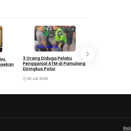
Kota Tangsel
Kota Tangse
3 Orang Diduga Pelaku
ni,
Meriahnya Pera
Pengganjal ATM di Pamulang
nyekan
Gerai Lengkong
Diringkus Polisi
30 Juli 2026
30 Juli 2026
Red