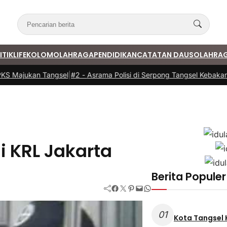
ITIK
LIFE
KOLOM
OLAHRAGA
PENDIDIKAN
CATATAN DAUS
OLAHRA
 Majukan Tangsel
|
#2 -
Asrama Polisi di Serpong Tangsel Kebakaran,
 KRL Jakarta
Berita Populer
Facebook
Twitter
Pinterest
Mail
WhatsApp
01
Kota Tangsel