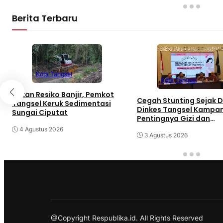
Berita Terbaru
Kota Tangsel
Kota Tangsel
Tekan Resiko Banjir, Pemkot
Cegah Stunting Sejak Di
Tangsel Keruk Sedimentasi
Dinkes Tangsel Kampa
Sungai Ciputat
Pentingnya Gizi dan
Keaktifan Ibu Hamil
4 Agustus 2026
3 Agustus 2026
@Copyright Respublika.id. All Rights Reserved