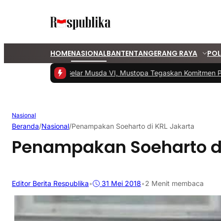
HOME
NASIONAL
BANTEN
TANGERANG RAYA
POL
#1 -
PKS Tangsel Gelar Musda VI, Mustopa Tegaskan Komitmen PKS
Nasional
Beranda
/
Nasional
/
Penampakan Soeharto di KRL Jakarta
Penampakan Soeharto di
Editor Berita Respublika
•
31 Mei 2018
•
2 Menit membaca