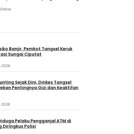
 Dilihat
u
iko Banjir, Pemkot Tangsel Keruk
asi Sungai Ciputat
s 2026
nting Sejak Dini, Dinkes Tangsel
kan Pentingnya Gizi dan Keaktifan
s 2026
Diduga Pelaku Pengganjal ATM di
Diringkus Polisi