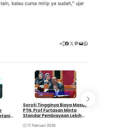
-lain, kalau cuma mirip ya sudah,” ujar
Facebook
Twitter
Pinterest
Mail
WhatsApp
Berita
Nasion
Nasional
Pendidikan
Gus Ipul Minta 
Soroti Tingginya Biaya Masuk
Berjihad Bantu 
PTN, Prof Furtasan Minta
r
Standar Pembiayaan Lebih
etani
22 November 202
Terukur
ard
17 Februari 2026