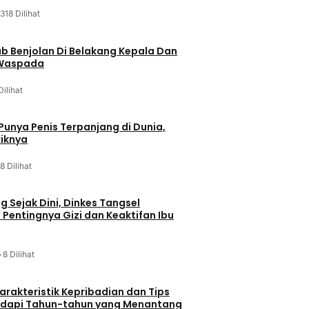
318 Dilihat
ab Benjolan Di Belakang Kepala Dan
 Waspada
Dilihat
 Punya Penis Terpanjang di Dunia,
riknya
8 Dilihat
g Sejak Dini, Dinkes Tangsel
entingnya Gizi dan Keaktifan Ibu
•
8 Dilihat
arakteristik Kepribadian dan Tips
dapi Tahun-tahun yang Menantang