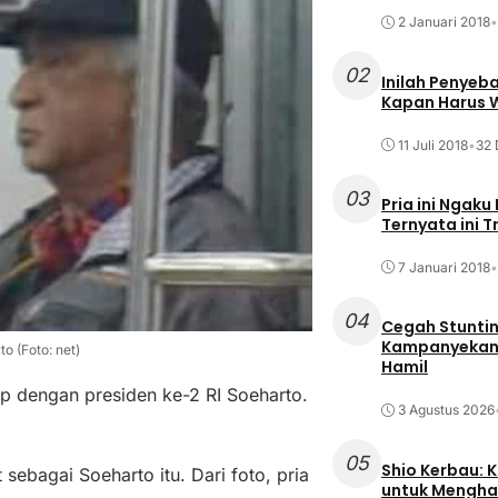
2 Januari 2018
•
02
Inilah Penyeb
Kapan Harus
11 Juli 2018
•
32 
03
Pria ini Ngaku
Ternyata ini T
7 Januari 2018
•
04
Cegah Stuntin
Kampanyekan P
o (Foto: net)
Hamil
ip dengan presiden ke-2 RI Soeharto.
3 Agustus 2026
05
Shio Kerbau: K
ebagai Soeharto itu. Dari foto, pria
untuk Mengha